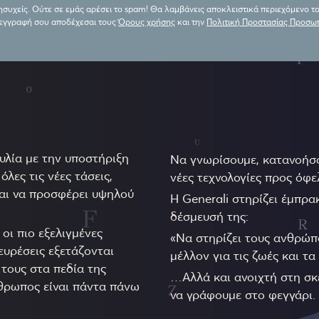
συχείς. Ούτε σε εμάς αρέσει το spam! Θα λαμβάνεις αποκλειστικά περιεχόμενο 
 εγγραφή σου αποδέχεσαι τους
Όρους χρήσης
και την
Πολιτική Προστασίας Προσω
υλία με την υποστήριξη
Να γνωρίσουμε, κατανοήσο
όλες τις νέες τάσεις,
νέες τεχνολογίες προς όφ
και να προσφέρει υψηλού
Η Generali στηρίζει έμπρ
δέσμευσή της:
οι πιο εξελιγμένες
«Να στηρίζει τους ανθρώπ
ευρέσεις εξετάζονται
μέλλον για τις ζωές και τα
τους στα πεδία της
…Αλλά και ανοιχτή στη σκέ
νθρωπος είναι πάντα πάνω
να γράφουμε στο φεγγάρι.