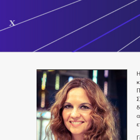
Η
κ
Π
Σ
δ
α
ε
Γ