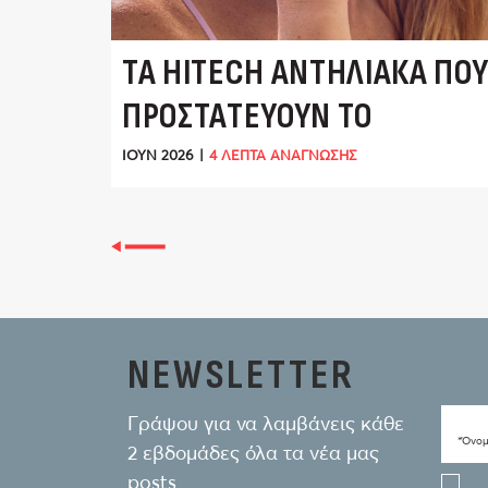
ΤΑ HITECH ΑΝΤΗΛΙΑΚΆ ΠΟ
ΠΡΟΣΤΑΤΕΎΟΥΝ ΤΟ
ΠΕΡΙΒΆΛΛΟΝ
ΙΟΎΝ 2026
|
4 ΛΕΠΤΑ ΑΝΑΓΝΩΣΗΣ
NEWSLETTER
Γράψου για να λαμβάνεις κάθε
*Όνο
2 εβδομάδες όλα τα νέα μας
posts