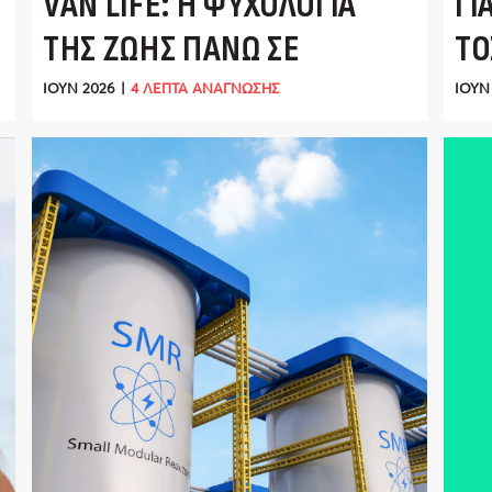
VAN LIFE: Η ΨΥΧΟΛΟΓΊΑ
ΓΙ
ΤΗΣ ΖΩΉΣ ΠΆΝΩ ΣΕ
ΤΌ
ΤΈΣΣΕΡΙΣ ΤΡΟΧΟΎΣ
ΙΟΎΝ 2026
|
4 ΛΕΠΤΑ ΑΝΑΓΝΩΣΗΣ
ΙΟΎΝ