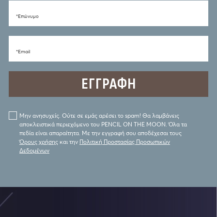
*Eπώνυμο
*Email
Μην ανησυχείς. Ούτε σε εμάς αρέσει το spam! Θα λαμβάνεις
αποκλειστικά περιεχόμενο του PENCIL ON THE MOON. Όλα τα
πεδία είναι απαραίτητα. Με την εγγραφή σου αποδέχεσαι τους
Όρους χρήσης
και την
Πολιτική Προστασίας Προσωπικών
Δεδομένων