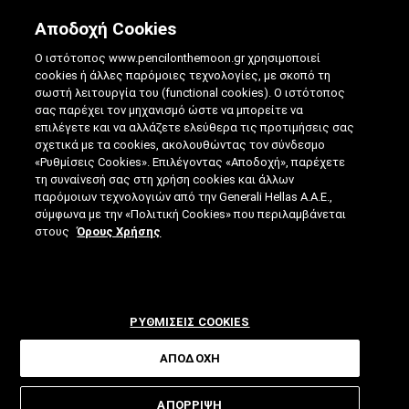
Αποδοχή Cookies
Ο ιστότοπος www.pencilonthemoon.gr χρησιμοποιεί
cookies ή άλλες παρόμοιες τεχνολογίες, με σκοπό τη
σωστή λειτουργία του (functional cookies). Ο ιστότοπος
σας παρέχει τον μηχανισμό ώστε να μπορείτε να
επιλέγετε και να αλλάζετε ελεύθερα τις προτιμήσεις σας
SLOW TRAVEL: Η ΤΈΧΝΗ ΤΟΥ ΝΑ
σχετικά με τα cookies, ακολουθώντας τον σύνδεσμο
«Ρυθμίσεις Cookies». Επιλέγοντας «Αποδοχή», παρέχετε
ΤΑΞΙΔΕΎΕΙΣ ΧΩΡΊΣ ΒΙΑΣΎΝΗ
τη συναίνεσή σας στη χρήση cookies και άλλων
παρόμοιων τεχνολογιών από την Generali Hellas A.A.E.,
28.07.2026
|
4 ΛΕΠΤΑ ΑΝΑΓΝΩΣΗΣ
|
σύμφωνα με την «Πολιτική Cookies» που περιλαμβάνεται
ΑΠΟ: ΒΊΚΥ ΤΣΟΎΡΤΟΥ
στους
Όρους Χρήσης
ΡΥΘΜΙΣΕΙΣ COOKIES
ΑΠΟΔΟΧΗ
ΑΠΟΡΡΙΨΗ