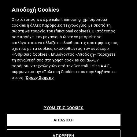
Αποδοχή Cookies
Ο ιστότοπος www.pencilonthemoon.gr χρησιμοποιεί
cookies ή άλλες παρόμοιες τεχνολογίες, με σκοπό τη
σωστή λειτουργία του (functional cookies). Ο ιστότοπος
σας παρέχει τον μηχανισμό ώστε να μπορείτε να
επιλέγετε και να αλλάζετε ελεύθερα τις προτιμήσεις σας
INTERVIEWS
σχετικά με τα cookies, ακολουθώντας τον σύνδεσμο
ΤΖΊΝΑ ΤΙΡΙΑΚΊΔΟΥ: Η ΑΙ ΘΑ
«Ρυθμίσεις Cookies». Επιλέγοντας «Αποδοχή», παρέχετε
τη συναίνεσή σας στη χρήση cookies και άλλων
ΜΕΤΑΜΟΡΦΏΣΕΙ ΡΙΖΙΚΆ ΤΗ ΓΥΝΑΙΚΕΊΑ
παρόμοιων τεχνολογιών από την Generali Hellas A.A.E.,
σύμφωνα με την «Πολιτική Cookies» που περιλαμβάνεται
ΥΓΕΊΑ
στους
Όρους Χρήσης
ΡΥΘΜΙΣΕΙΣ COOKIES
ΑΠΟΔΟΧΗ
ΑΠΟΡΡΙΨΗ