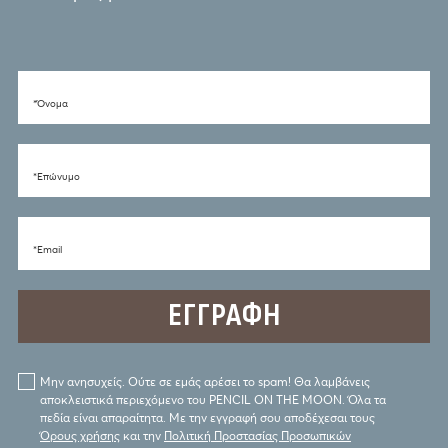
*Όνομα
*Eπώνυμο
*Email
Μην ανησυχείς. Ούτε σε εμάς αρέσει το spam! Θα λαμβάνεις
αποκλειστικά περιεχόμενο του PENCIL ON THE MOON. Όλα τα
πεδία είναι απαραίτητα. Με την εγγραφή σου αποδέχεσαι τους
Όρους χρήσης
και την
Πολιτική Προστασίας Προσωπικών