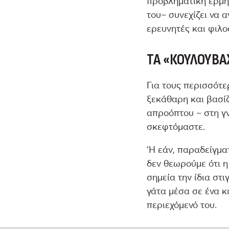
προβληματική ερμη
του– συνεχίζει να 
ερευνητές και φιλ
ΤΑ «ΚΟΥΛΟΥΒΆ
Για τους περισσότε
ξεκάθαρη και βασίζ
απροόπτου – στη γν
σκεφτόμαστε.
‘Η εάν, παραδείγμα
δεν θεωρούμε ότι 
σημεία την ίδια στι
γάτα μέσα σε ένα κ
περιεχόμενό του.