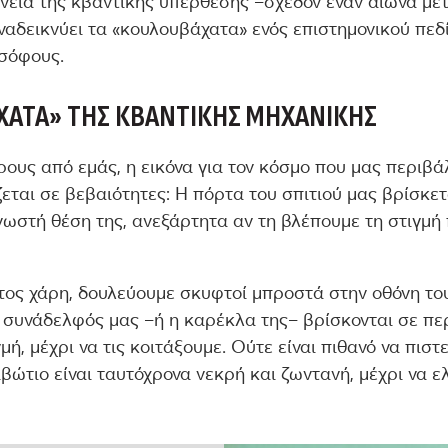
νεία της κβαντικής υπέρθεσης –σχεδόν έναν αιώνα με
αναδεικνύει τα «κουλουβάχατα» ενός επιστημονικού πεδ
οσόφους.
ΧΑΤΑ» ΤΗΣ ΚΒΑΝΤΙΚΉΣ ΜΗΧΑΝΙΚΉΣ
ρους από εμάς, η εικόνα για τον κόσμο που μας περιβά
εται σε βεβαιότητες: Η πόρτα του σπιτιού μας βρίσκετ
ωστή θέση της, ανεξάρτητα αν τη βλέπουμε τη στιγμή 
τος χάρη, δουλεύουμε σκυφτοί μπροστά στην οθόνη του
η συνάδελφός μας –ή η καρέκλα της– βρίσκονται σε πε
γμή, μέχρι να τις κοιτάξουμε. Ούτε είναι πιθανό να πιστε
ιβώτιο είναι ταυτόχρονα νεκρή και ζωντανή, μέχρι να ε