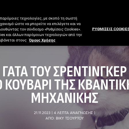
 παρόμοιες τεχνολογίες, με σκοπό τη σωστή
ηχανισμό ώστε να μπορείτε να επιλέγετε και να
ΡΥΘΜΙΣΕΙΣ COOKIE
ολουθώντας τον σύνδεσμο «Ρυθμίσεις Cookies».
kies και άλλων παρόμοιων τεχνολογιών από την
λαμβάνεται στους
Όρους Χρήσης
 ΓΆΤΑ ΤΟΥ ΣΡΈΝΤΙΝΓΚΕΡ
Ο ΚΟΥΒΆΡΙ ΤΗΣ ΚΒΑΝΤΙΚ
ΜΗΧΑΝΙΚΉΣ
21.11.2023
|
4 ΛΕΠΤΑ ΑΝΑΓΝΩΣΗΣ
|
ΑΠΟ: ΒΊΚΥ ΤΣΟΎΡΤΟΥ