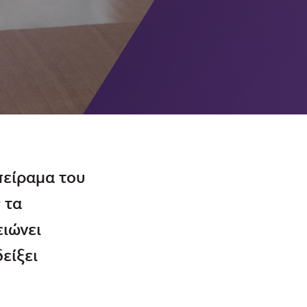
πείραμα του
 τα
ειώνει
είξει
.