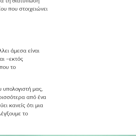
τά τη διατύπωσή
ίου που στοιχειώνει
λλει άμεσα είναι
αι –εκτός
που το
 υπολογιστή μας,
ρισσότερα από ένα
ύει κανείς ότι μια
λέγξουμε το