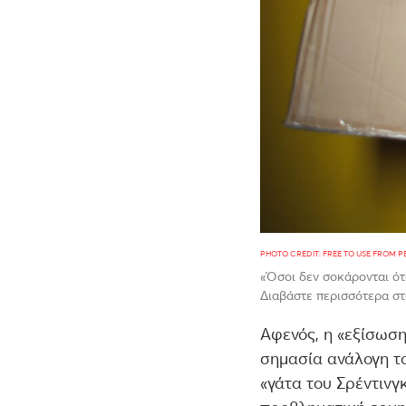
PHOTO CREDIT: FREE TO USE FROM P
«Όσοι δεν σοκάρονται ότ
Διαβάστε περισσότερα στ
Αφενός, η «εξίσωση
σημασία ανάλογη τ
«γάτα του Σρέντινγ