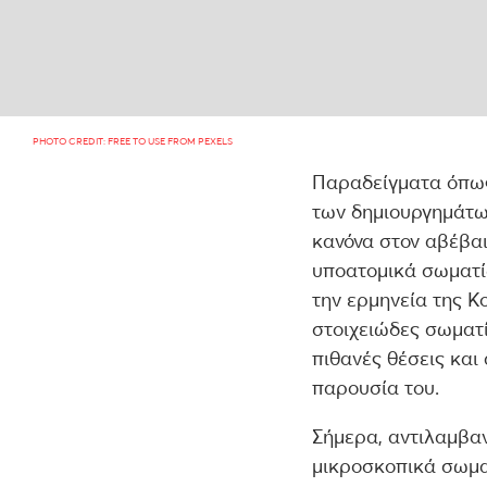
PHOTO CREDIT: FREE TO USE FROM PEXELS
Παραδείγματα όπως
των δημιουργημάτων
κανόνα στον αβέβαι
υποατομικά σωματίδ
την ερμηνεία της Κ
στοιχειώδες σωματί
πιθανές θέσεις και
παρουσία του.
Σήμερα, αντιλαμβαν
μικροσκοπικά σωματ