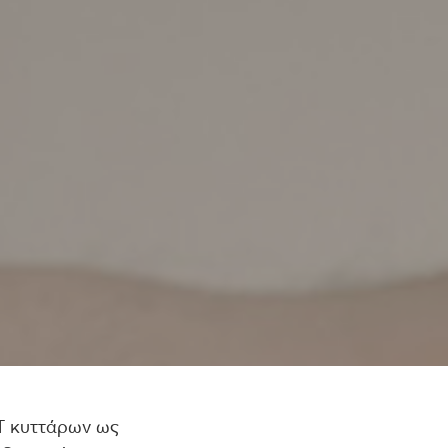
Τ κυττάρων ως