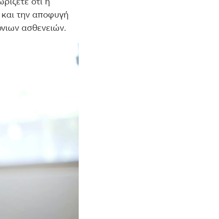
ρίζετε ότι η
 και την αποφυγή
όνιων ασθενειών.