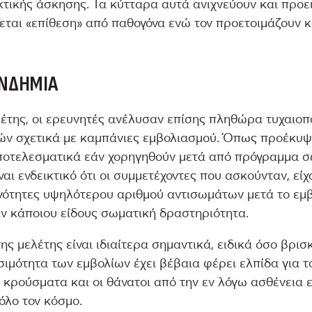
τικής άσκησης. Τα κύτταρα αυτά ανιχνεύουν και προε
εται «επίθεση» από παθογόνα ενώ τον προετοιμάζουν κα
ΑΝΔΗΜΊΑ
λέτης, οι ερευνητές ανέλυσαν επίσης πληθώρα τυχαιο
ών σχετικά με καμπάνιες εμβολιασμού. Όπως προέκυψε
αποτελεσματικά εάν χορηγηθούν μετά από πρόγραμμα 
ναι ενδεικτικό ότι οι συμμετέχοντες που ασκούνταν, εί
νότητες υψηλότερου αριθμού αντισωμάτων μετά το εμβ
ν κάποιου είδους σωματική δραστηριότητα.
ς μελέτης είναι ιδιαίτερα σημαντικά, ειδικά όσο βρι
σιμότητα των εμβολίων έχει βέβαια φέρει ελπίδα για 
α κρούσματα και οι θάνατοι από την εν λόγω ασθένεια
όλο τον κόσμο.