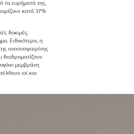
ό τα ευρήματά της,
ριορίζουν κατά 37%
ές δοκιμές,
μα. Ειδικότερα, η
της ανοσοσφαιρίνης
ου διαδραματίζουν
νογόνο μεμβράνη
έλθουν ιοί και