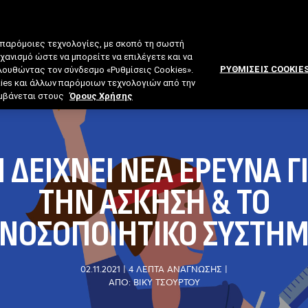
 παρόμοιες τεχνολογίες, με σκοπό τη σωστή
ηχανισμό ώστε να μπορείτε να επιλέγετε και να
ΡΥΘΜΙΣΕΙΣ COOKIE
ολουθώντας τον σύνδεσμο «Ρυθμίσεις Cookies».
kies και άλλων παρόμοιων τεχνολογιών από την
λαμβάνεται στους
Όρους Χρήσης
Ι ΔΕΊΧΝΕΙ ΝΈΑ ΈΡΕΥΝΑ Γ
ΤΗΝ ΆΣΚΗΣΗ & ΤΟ
ΝΟΣΟΠΟΙΗΤΙΚΌ ΣΎΣΤΗ
02.11.2021
|
4 ΛΕΠΤΑ ΑΝΑΓΝΩΣΗΣ
|
ΑΠΟ: ΒΊΚΥ ΤΣΟΎΡΤΟΥ