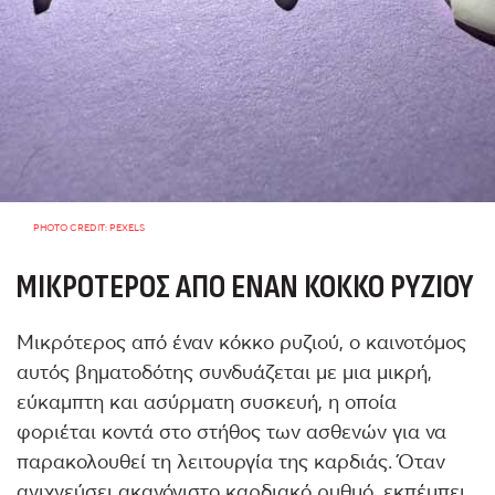
PHOTO CREDIT: PEXELS
ΜΙΚΡΌΤΕΡΟΣ ΑΠΌ ΈΝΑΝ ΚΌΚΚΟ ΡΥΖΙΟΎ
Μικρότερος από έναν κόκκο ρυζιού, ο καινοτόμος
αυτός βηματοδότης συνδυάζεται με μια μικρή,
εύκαμπτη και ασύρματη συσκευή, η οποία
φοριέται κοντά στο στήθος των ασθενών για να
παρακολουθεί τη λειτουργία της καρδιάς. Όταν
ανιχνεύσει ακανόνιστο καρδιακό ρυθμό, εκπέμπει