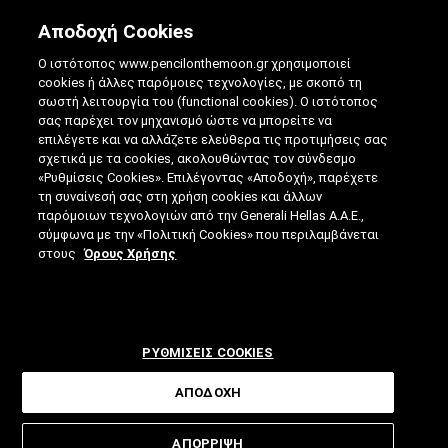
Αποδοχή Cookies
Ο ιστότοπος www.pencilonthemoon.gr χρησιμοποιεί
cookies ή άλλες παρόμοιες τεχνολογίες, με σκοπό τη
σωστή λειτουργία του (functional cookies). Ο ιστότοπος
σας παρέχει τον μηχανισμό ώστε να μπορείτε να
επιλέγετε και να αλλάζετε ελεύθερα τις προτιμήσεις σας
Ο ΜΙΚΡΟΣΚΟΠΙΚΌΣ ΒΗΜΑΤΟΔΌΤΗΣ ΠΟΥ
σχετικά με τα cookies, ακολουθώντας τον σύνδεσμο
«Ρυθμίσεις Cookies». Επιλέγοντας «Αποδοχή», παρέχετε
ΔΊΝΕΙ ΖΩΉ ΣΤΑ ΒΡΈΦΗ
τη συναίνεσή σας στη χρήση cookies και άλλων
παρόμοιων τεχνολογιών από την Generali Hellas A.A.E.,
01.07.2025
|
4 ΛΕΠΤΑ ΑΝΑΓΝΩΣΗΣ
|
σύμφωνα με την «Πολιτική Cookies» που περιλαμβάνεται
ΑΠΟ: ΒΊΚΥ ΤΣΟΎΡΤΟΥ
στους
Όρους Χρήσης
ΡΥΘΜΙΣΕΙΣ COOKIES
ΑΠΟΔΟΧΗ
Μικρότερος από έναν κόκκο ρυζιού,
ΑΠΟΡΡΙΨΗ