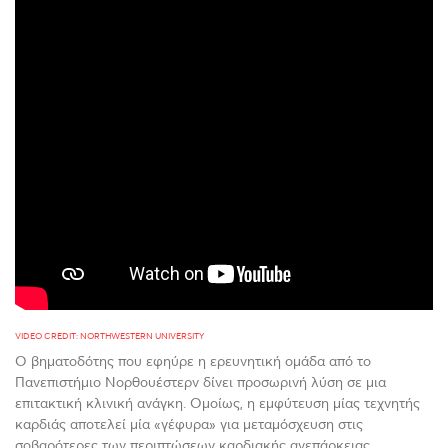
VIDEO CREDIT: NORTHWESTERN UNIVERSITY
Ο βηματοδότης που εφηύρε η ερευνητική ομάδα από το
Πανεπιστήμιο Νορθουέστερν δίνει προσωρινή λύση σε μια
επιτακτική κλινική ανάγκη. Ομοίως, η εμφύτευση μίας τεχνητής
καρδιάς αποτελεί μία «γέφυρα» για μεταμόσχευση στις
σοβαρότερες των περιπτώσεων καρδιακής ανεπάρκειας.