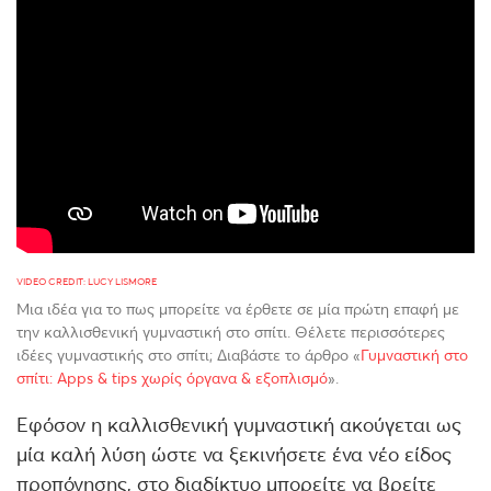
VIDEO CREDIT: LUCY LISMORE
Μια ιδέα για το πως μπορείτε να έρθετε σε μία πρώτη επαφή με
την καλλισθενική γυμναστική στο σπίτι. Θέλετε περισσότερες
ιδέες γυμναστικής στο σπίτι; Διαβάστε το άρθρο «
Γυμναστική στο
σπίτι: Apps & tips χωρίς όργανα & εξοπλισμό
».
Εφόσον η καλλισθενική γυμναστική ακούγεται ως
μία καλή λύση ώστε να ξεκινήσετε ένα νέο είδος
προπόνησης, στο διαδίκτυο μπορείτε να βρείτε