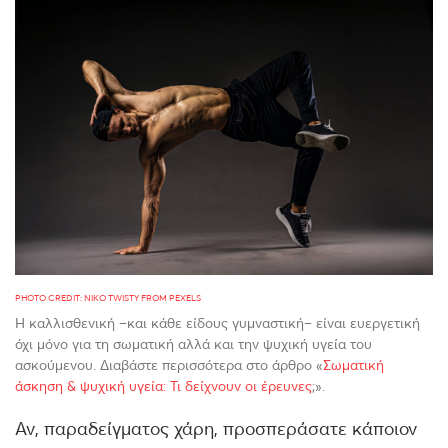
PHOTO CREDIT: NIKO TWISTY FROM PEXELS
Η καλλισθενική –και κάθε είδους γυμναστική– είναι ευεργετική
όχι μόνο για τη σωματική αλλά και την ψυχική υγεία του
ασκούμενου. Διαβάστε περισσότερα στο άρθρο «
Σωματική
άσκηση & ψυχική υγεία: Τι δείχνουν οι έρευνες
;».
Αν, παραδείγματος χάρη, προσπεράσατε κάποιον