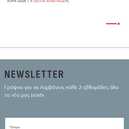
ΙΟΎΝ 2026
|
4 ΛΕΠΤΑ ΑΝΑΓΝΩΣΗΣ
ΑΠ
NEWSLETTER
Γράψου για να λαμβάνεις κάθε 2 εβδομάδες όλα
τα νέα μας posts
*Όνομα