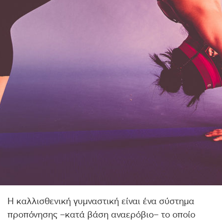
Η καλλισθενική γυμναστική είναι ένα σύστημα
προπόνησης –κατά βάση αναερόβιο– το οποίο