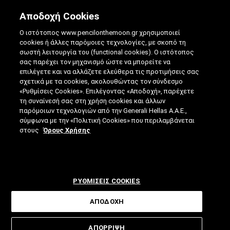
Αποδοχή Cookies
Ο ιστότοπος www.pencilonthemoon.gr χρησιμοποιεί
cookies ή άλλες παρόμοιες τεχνολογίες, με σκοπό τη
σωστή λειτουργία του (functional cookies). Ο ιστότοπος
σας παρέχει τον μηχανισμό ώστε να μπορείτε να
ΚΑΛΛΙΣΘΕΝΙΚΉ ΓΥΜΝΑΣΤΙΚΉ:
επιλέγετε και να αλλάζετε ελεύθερα τις προτιμήσεις σας
σχετικά με τα cookies, ακολουθώντας τον σύνδεσμο
ΠΡΟΠΟΝΗΘΕΊΤΕ ΌΠΩΣ ΟΙ ΑΡΧΑΊΟΙ
«Ρυθμίσεις Cookies». Επιλέγοντας «Αποδοχή», παρέχετε
ΈΛΛΗΝΕΣ
τη συναίνεσή σας στη χρήση cookies και άλλων
παρόμοιων τεχνολογιών από την Generali Hellas A.A.E.,
σύμφωνα με την «Πολιτική Cookies» που περιλαμβάνεται
28.09.2021
|
4 ΛΕΠΤΑ ΑΝΑΓΝΩΣΗΣ
|
στους
Όρους Χρήσης
ΑΠΟ: ΒΊΚΥ ΤΣΟΎΡΤΟΥ
ΡΥΘΜΙΣΕΙΣ COOKIES
ΑΠΟΔΟΧΗ
Η εμπνευσμένη από την Αρχαία
ΑΠΟΡΡΙΨΗ