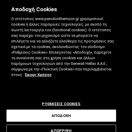
Αποδοχή Cookies
Ο ιστότοπος www.pencilonthemoon.gr χρησιμοποιεί
cookies ή άλλες παρόμοιες τεχνολογίες, με σκοπό τη
σωστή λειτουργία του (functional cookies). Ο ιστότοπος
σας παρέχει τον μηχανισμό ώστε να μπορείτε να
επιλέγετε και να αλλάζετε ελεύθερα τις προτιμήσεις σας
ΕΜΜΗΝΌΠΑΥΣΗ ΚΑΙ ΎΠΝΟΣ: Η ΕΦΑΡΜΟΓΉ
σχετικά με τα cookies, ακολουθώντας τον σύνδεσμο
«Ρυθμίσεις Cookies». Επιλέγοντας «Αποδοχή», παρέχετε
ΠΟΥ ΤΟΝ ΒΕΛΤΙΏΝΕΙ
τη συναίνεσή σας στη χρήση cookies και άλλων
παρόμοιων τεχνολογιών από την Generali Hellas A.A.E.,
29.07.2025
|
4 ΛΕΠΤΑ ΑΝΑΓΝΩΣΗΣ
|
σύμφωνα με την «Πολιτική Cookies» που περιλαμβάνεται
ΑΠΟ: ΒΊΚΥ ΤΣΟΎΡΤΟΥ
στους
Όρους Χρήσης
ΡΥΘΜΙΣΕΙΣ COOKIES
ΑΠΟΔΟΧΗ
Ο ύπνος είναι «ιερός», εντούτοις για
ΑΠΟΡΡΙΨΗ