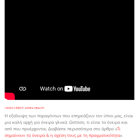
VIDEO CREDIT: AMIRA HEALTH
Η εξάλειψη των παραγόντων που επηρεάζουν τον ύπνο μας, είναι
μια καλή αρχή για όνειρα γλυκά. Ωστόσο, τι είναι τα όνειρα και
από που προέρχονται; Διαβάστε περισσότερα στο άρθρο «
Τι
σημαίνουν τα όνειρα & η σχέση τους με τη πραγματικότητα
».