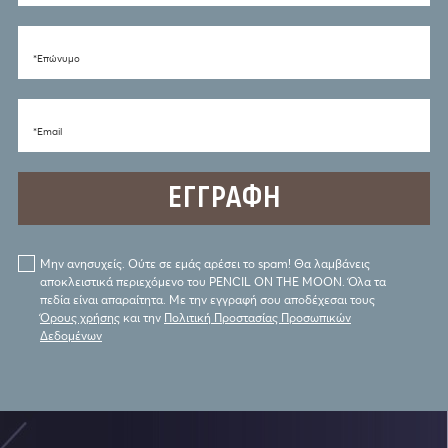
*Eπώνυμο
*Email
Μην ανησυχείς. Ούτε σε εμάς αρέσει το spam! Θα λαμβάνεις
αποκλειστικά περιεχόμενο του PENCIL ON THE MOON. Όλα τα
πεδία είναι απαραίτητα. Με την εγγραφή σου αποδέχεσαι τους
Όρους χρήσης
και την
Πολιτική Προστασίας Προσωπικών
Δεδομένων