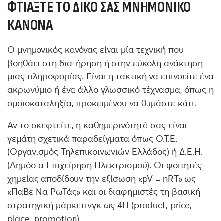
ΦΤΙΆΞΤΕ ΤΟ ΔΙΚΌ ΣΑΣ ΜΝΗΜΟΝΙΚΌ
ΚΑΝΌΝΑ
Ο μνημονικός κανόνας είναι μία τεχνική που
βοηθάει στη διατήρηση ή στην εύκολη ανάκτηση
μιας πληροφορίας. Είναι η τακτική να επινοείτε ένα
ακρωνύμιο ή ένα άλλο γλωσσικό τέχνασμα, όπως η
ομοιοκαταληξία, προκειμένου να θυμάστε κάτι.
Αν το σκεφτείτε, η καθημερινότητά σας είναι
γεμάτη σχετικά παραδείγματα όπως Ο.Τ.Ε.
(Οργανισμός Τηλεπικοινωνιών Ελλάδος) ή Δ.Ε.Η.
(Δημόσια Επιχείρηση Ηλεκτρισμού). Οι φοιτητές
χημείας αποδίδουν την εξίσωση «pV = nRT» ως
«ΠαΒε Να ΡωΤάς» και οι διαφημιστές τη βασική
στρατηγική μάρκετινγκ ως 4Π (product, price,
place, promotion).