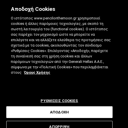
Αποδοχή Cookies
Ο ιστότοπος www.pencilonthemoon.gr χρησιμοποιεί
cookies ή άλλες παρόμοιες τεχνολογίες, με σκοπό τη
σωστή λειτουργία του (functional cookies). Ο ιστότοπος
σας παρέχει τον μηχανισμό ώστε να μπορείτε να
επιλέγετε και να αλλάζετε ελεύθερα τις προτιμήσεις σας
ΑΣΚΉΣΕΙΣ ΜΝΉΜΗΣ: 5 ΠΡΟΤΆΣΕΙΣ ΓΙΑ
σχετικά με τα cookies, ακολουθώντας τον σύνδεσμο
«Ρυθμίσεις Cookies». Επιλέγοντας «Αποδοχή», παρέχετε
ΤΟΥΣ ΆΝΩ ΤΩΝ 40
τη συναίνεσή σας στη χρήση cookies και άλλων
παρόμοιων τεχνολογιών από την Generali Hellas A.A.E.,
28.02.2023
|
4 ΛΕΠΤΑ ΑΝΑΓΝΩΣΗΣ
|
σύμφωνα με την «Πολιτική Cookies» που περιλαμβάνεται
ΑΠΟ: ΒΊΚΥ ΤΣΟΎΡΤΟΥ
στους
Όρους Χρήσης
ΡΥΘΜΙΣΕΙΣ COOKIES
ΑΠΟΔΟΧΗ
Εάν διανύετε ή έχετε ήδη αφήσει
ΑΠΟΡΡΙΨΗ