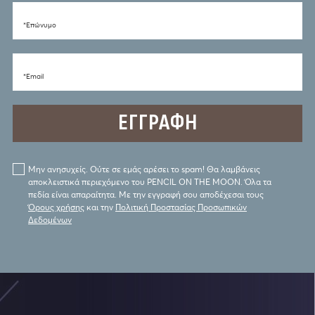
*Eπώνυμο
*Email
Μην ανησυχείς. Ούτε σε εμάς αρέσει το spam! Θα λαμβάνεις
αποκλειστικά περιεχόμενο του PENCIL ON THE MOON. Όλα τα
πεδία είναι απαραίτητα. Με την εγγραφή σου αποδέχεσαι τους
Όρους χρήσης
και την
Πολιτική Προστασίας Προσωπικών
Δεδομένων