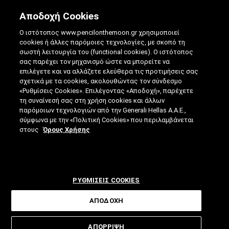
Αποδοχή Cookies
Ο ιστότοπος www.pencilonthemoon.gr χρησιμοποιεί
cookies ή άλλες παρόμοιες τεχνολογίες, με σκοπό τη
σωστή λειτουργία του (functional cookies). Ο ιστότοπος
σας παρέχει τον μηχανισμό ώστε να μπορείτε να
επιλέγετε και να αλλάζετε ελεύθερα τις προτιμήσεις σας
5 ΤΡΌΠΟΙ ΓΙΑ ΝΑ ΈΧΕΤΕ ΦΥΣΙΟΛΟΓΙΚΉ
σχετικά με τα cookies, ακολουθώντας τον σύνδεσμο
«Ρυθμίσεις Cookies». Επιλέγοντας «Αποδοχή», παρέχετε
ΑΡΤΗΡΙΑΚΉ ΠΊΕΣΗ ΧΩΡΊΣ ΦΆΡΜΑΚΑ
τη συναίνεσή σας στη χρήση cookies και άλλων
παρόμοιων τεχνολογιών από την Generali Hellas A.A.E.,
24.03.2020
|
5 ΛΕΠΤΑ ΑΝΑΓΝΩΣΗΣ
|
σύμφωνα με την «Πολιτική Cookies» που περιλαμβάνεται
ΑΠΟ: ΓΙΆΝΝΗΣ ΓΟΡΑΝΊΤΗΣ
στους
Όρους Χρήσης
ΡΥΘΜΙΣΕΙΣ COOKIES
ΑΠΟΔΟΧΗ
Σωστή διατροφή, καθόλου κάπνισμα
ΑΠΟΡΡΙΨΗ