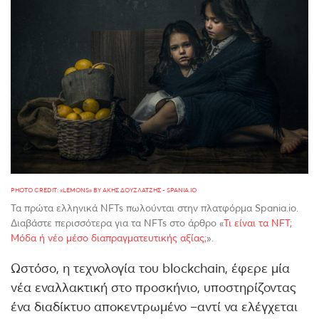
PHOTO CREDIT: «LEMONS» BY ΆΚΗΣ ΔΟΥΖΛΑΤΖΉΣ - SPANIA.IO
Τα πρώτα ελληνικά NFTs πωλούνται στην πλατφόρμα Spania.io.
Διαβάστε περισσότερα για τα NFTs στο άρθρο «
Τι είναι τα NFT;
Μόδα ή νέο μέσο διαπραγματευτικής αξίας;
».
Ωστόσο, η τεχνολογία του blockchain, έφερε μία
νέα εναλλακτική στο προσκήνιο, υποστηρίζοντας
ένα διαδίκτυο αποκεντρωμένο –αντί να ελέγχεται