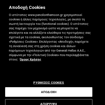
Αποδοχή Cookies
Ο ιστότοπος www.pencilonthemoon.gr χρησιμοποιεί
cookies ή άλλες παρόμοιες τεχνολογίες, με σκοπό τη
σωστή λειτουργία του (functional cookies). Ο ιστότοπος
σας παρέχει τον μηχανισμό ώστε να μπορείτε να
επιλέγετε και να αλλάζετε ελεύθερα τις προτιμήσεις σας
σχετικά με τα cookies, ακολουθώντας τον σύνδεσμο
ΤΙ ΕΊΝΑΙ ΤΟ WEB 3.0;
«Ρυθμίσεις Cookies». Επιλέγοντας «Αποδοχή», παρέχετε
τη συναίνεσή σας στη χρήση cookies και άλλων
παρόμοιων τεχνολογιών από την Generali Hellas A.A.E.,
19.04.2022
|
4 ΛΕΠΤΑ ΑΝΑΓΝΩΣΗΣ
|
σύμφωνα με την «Πολιτική Cookies» που περιλαμβάνεται
ΑΠΟ: ΒΊΚΥ ΤΣΟΎΡΤΟΥ
στους
Όρους Χρήσης
ΡΥΘΜΙΣΕΙΣ COOKIES
ΑΠΟΔΟΧΗ
Το Web 3.0 φέρνει στο προσκήνιο ένα
ΑΠΟΡΡΙΨΗ