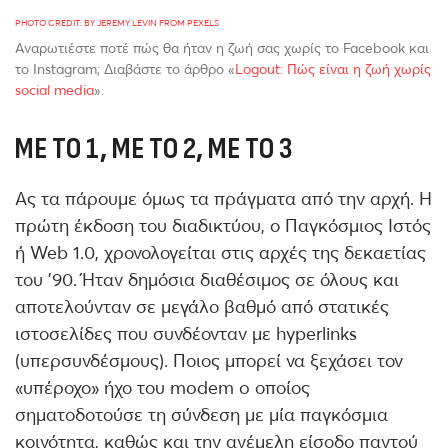
PHOTO CREDIT: BY JEREMY LEVIN FROM PEXELS
Αναρωτιέστε ποτέ πώς θα ήταν η ζωή σας χωρίς το Facebook και
το Instagram; Διαβάστε το άρθρο «
Logout: Πώς είναι η ζωή χωρίς
social media
».
ΜΕ ΤΟ 1, ΜΕ ΤΟ 2, ΜΕ ΤΟ 3
Ας τα πάρουμε όμως τα πράγματα από την αρχή. Η
πρώτη έκδοση του διαδικτύου, ο Παγκόσμιος Ιστός
ή Web 1.0, χρονολογείται στις αρχές της δεκαετίας
του '90. Ήταν δημόσια διαθέσιμος σε όλους και
αποτελούνταν σε μεγάλο βαθμό από στατικές
ιστοσελίδες που συνδέονταν με hyperlinks
(υπερσυνδέσμους). Ποιος μπορεί να ξεχάσει τον
«υπέροχο» ήχο του modem o οποίος
σηματοδοτούσε τη σύνδεση με μία παγκόσμια
κοινότητα, καθώς και την ανέμελη είσοδο παντού