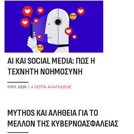
AI ΚΑΙ SOCIAL MEDIA: ΠΏΣ Η
ΤΕΧΝΗΤΉ ΝΟΗΜΟΣΎΝΗ
ΑΛΛΆΖΕΙ ΤΟ ΤΟΠΊΟ
ΙΟΎΛ 2026
|
4 ΛΕΠΤΑ ΑΝΑΓΝΩΣΗΣ
MYTHOS ΚΑΙ ΑΛΉΘΕΙΑ ΓΙΑ ΤΟ
Α
ΜΈΛΛΟΝ ΤΗΣ ΚΥΒΕΡΝΟΑΣΦΆΛΕΙΑΣ
Ε