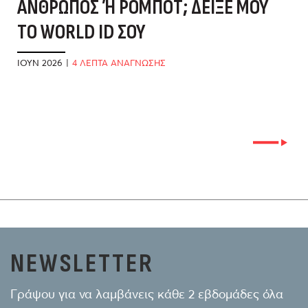
ΆΝΘΡΩΠΟΣ Ή ΡΟΜΠΌΤ; ΔΕΊΞΕ ΜΟΥ Τ
ΜΆ
Ο WORLD ID ΣΟΥ
Τ
Α
ΙΟΎΝ 2026
|
4 ΛΕΠΤΑ ΑΝΑΓΝΩΣΗΣ
ΜΆ
NEWSLETTER
Γράψου για να λαμβάνεις κάθε 2 εβδομάδες όλα