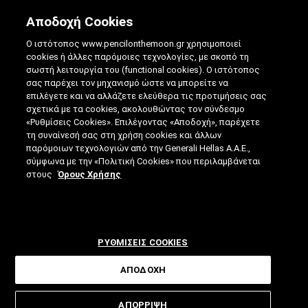
Αποδοχή Cookies
Ο ιστότοπος www.pencilonthemoon.gr χρησιμοποιεί
cookies ή άλλες παρόμοιες τεχνολογίες, με σκοπό τη
σωστή λειτουργία του (functional cookies). Ο ιστότοπος
σας παρέχει τον μηχανισμό ώστε να μπορείτε να
επιλέγετε και να αλλάζετε ελεύθερα τις προτιμήσεις σας
ΤΕΧΝΗΤΉ ΝΟΗΜΟΣΎΝΗ: ΠΏΣ ΑΛΛΆΖΕΙ
σχετικά με τα cookies, ακολουθώντας τον σύνδεσμο
«Ρυθμίσεις Cookies». Επιλέγοντας «Αποδοχή», παρέχετε
ΤΗΝ ΚΑΘΗΜΕΡΙΝΌΤΗΤΆ ΜΑΣ
τη συναίνεσή σας στη χρήση cookies και άλλων
παρόμοιων τεχνολογιών από την Generali Hellas A.A.E.,
25.04.2019
|
9 ΛΕΠΤΑ ΑΝΑΓΝΩΣΗΣ
|
σύμφωνα με την «Πολιτική Cookies» που περιλαμβάνεται
ΑΠΟ: ΓΙΆΝΝΗΣ ΓΟΡΑΝΊΤΗΣ
στους
Όρους Χρήσης
ΡΥΘΜΙΣΕΙΣ COOKIES
ΑΠΟΔΟΧΗ
Η ΑΙ αξιοποιείται ήδη, με πολλούς
ΑΠΟΡΡΙΨΗ