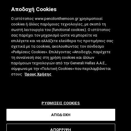
Αποδοχή Cookies
Ο ιστότοπος www.pencilonthemoon.gr χρησιμοποιεί
cookies ή άλλες παρόμοιες τεχνολογίες, με σκοπό τη
σωστή λειτουργία του (functional cookies). Ο ιστότοπος
σας παρέχει τον μηχανισμό ώστε να μπορείτε να
επιλέγετε και να αλλάζετε ελεύθερα τις προτιμήσεις σας
ΨΗΦΙΑΚΉ ΤΆΞΗ: Η ΕΠΌΜΕΝΗ ΜΈΡΑ ΤΟΥ
σχετικά με τα cookies, ακολουθώντας τον σύνδεσμο
«Ρυθμίσεις Cookies». Επιλέγοντας «Αποδοχή», παρέχετε
ΜΑΘΉΜΑΤΟΣ ΞΕΚΊΝΗΣΕ
τη συναίνεσή σας στη χρήση cookies και άλλων
παρόμοιων τεχνολογιών από την Generali Hellas A.A.E.,
08.10.2019
|
4 ΛΕΠΤΑ ΑΝΑΓΝΩΣΗΣ
|
σύμφωνα με την «Πολιτική Cookies» που περιλαμβάνεται
ΑΠΟ: ΓΙΆΝΝΗΣ ΓΟΡΑΝΊΤΗΣ
στους
Όρους Χρήσης
ΡΥΘΜΙΣΕΙΣ COOKIES
ΑΠΟΔΟΧΗ
Διαδραστικοί πίνακες, tablets στην
ΑΠΟΡΡΙΨΗ