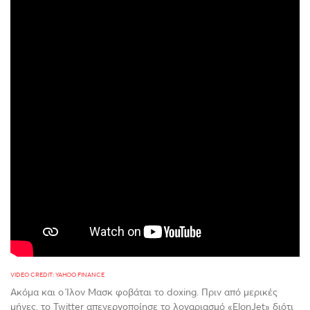
VIDEO CREDIT: YAHOO FINANCE
Ακόμα και ο Ίλον Μασκ φοβάται το doxing. Πριν από μερικές
μήνες, το Twitter απενεργοποίησε το λογαριασμό «ElonJet» διότι