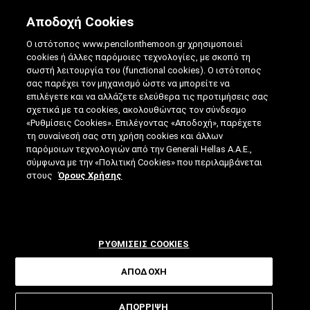
Αποδοχή Cookies
Ο ιστότοπος www.pencilonthemoon.gr χρησιμοποιεί
cookies ή άλλες παρόμοιες τεχνολογίες, με σκοπό τη
σωστή λειτουργία του (functional cookies). Ο ιστότοπος
σας παρέχει τον μηχανισμό ώστε να μπορείτε να
επιλέγετε και να αλλάζετε ελεύθερα τις προτιμήσεις σας
ΙΣΧΥΡΟΊ ΚΩΔΙΚΟΊ ΠΡΌΣΒΑΣΗΣ: ΠΩΣ ΝΑ
σχετικά με τα cookies, ακολουθώντας τον σύνδεσμο
«Ρυθμίσεις Cookies». Επιλέγοντας «Αποδοχή», παρέχετε
ΤΟΥΣ ΔΗΜΙΟΥΡΓΉΣΕΤΕ
τη συναίνεσή σας στη χρήση cookies και άλλων
παρόμοιων τεχνολογιών από την Generali Hellas A.A.E.,
21.02.2023
|
4 ΛΕΠΤΑ ΑΝΑΓΝΩΣΗΣ
|
σύμφωνα με την «Πολιτική Cookies» που περιλαμβάνεται
ΑΠΟ: ΒΊΚΥ ΤΣΟΎΡΤΟΥ
στους
Όρους Χρήσης
ΡΥΘΜΙΣΕΙΣ COOKIES
ΑΠΟΔΟΧΗ
Συμβουλές και tips για να
ΑΠΟΡΡΙΨΗ