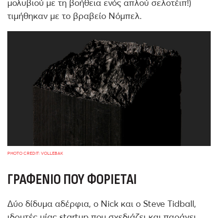
μολυβιού με τη βοήθεια ενός απλού σελοτέιπ!)
τιμήθηκαν με το βραβείο Νόμπελ.
PHOTO CREDIT: VOLLEBAK
ΓΡΑΦΈΝΙΟ ΠΟΥ ΦΟΡΙΈΤΑΙ
Δύο δίδυμα αδέρφια, ο Nick και ο Steve Tidball,
ιδρυτές μίας startup που σχεδιάζει και παράγει