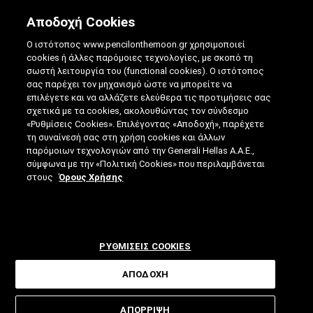
Αποδοχή Cookies
Ο ιστότοπος www.pencilonthemoon.gr χρησιμοποιεί
cookies ή άλλες παρόμοιες τεχνολογίες, με σκοπό τη
σωστή λειτουργία του (functional cookies). Ο ιστότοπος
σας παρέχει τον μηχανισμό ώστε να μπορείτε να
επιλέγετε και να αλλάζετε ελεύθερα τις προτιμήσεις σας
ΓΡΑΦΈΝΙΟ: ΠΩΣ ΔΗΜΙΟΥΡΓΉΘΗΚΕ ΤΟ
σχετικά με τα cookies, ακολουθώντας τον σύνδεσμο
«Ρυθμίσεις Cookies». Επιλέγοντας «Αποδοχή», παρέχετε
ΠΡΏΤΟ ΑΓΏΓΙΜΟ ΡΟΎΧΟ ΣΤΟΝ ΚΌΣΜΟ
τη συναίνεσή σας στη χρήση cookies και άλλων
παρόμοιων τεχνολογιών από την Generali Hellas A.A.E.,
09.10.2018
|
4 ΛΕΠΤΑ ΑΝΑΓΝΩΣΗΣ
|
σύμφωνα με την «Πολιτική Cookies» που περιλαμβάνεται
ΑΠΟ: ΓΙΆΝΝΗΣ ΓΟΡΑΝΊΤΗΣ
στους
Όρους Χρήσης
ΡΥΘΜΙΣΕΙΣ COOKIES
ΑΠΟΔΟΧΗ
Μια έξυπνη ιδέα ένδυσης συναντάει
ΑΠΟΡΡΙΨΗ