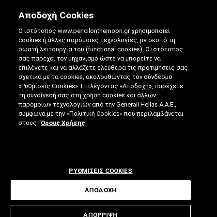
Αποδοχή Cookies
Ο ιστότοπος www.pencilonthemoon.gr χρησιμοποιεί
cookies ή άλλες παρόμοιες τεχνολογίες, με σκοπό τη
σωστή λειτουργία του (functional cookies). Ο ιστότοπος
σας παρέχει τον μηχανισμό ώστε να μπορείτε να
επιλέγετε και να αλλάζετε ελεύθερα τις προτιμήσεις σας
GARDEN APPS: ΚΗΠΟΥΡΙΚΉ ΜΕ ΤΟ
σχετικά με τα cookies, ακολουθώντας τον σύνδεσμο
«Ρυθμίσεις Cookies». Επιλέγοντας «Αποδοχή», παρέχετε
SMARTPHONE ΣΤΟ ΧΈΡΙ
τη συναίνεσή σας στη χρήση cookies και άλλων
παρόμοιων τεχνολογιών από την Generali Hellas A.A.E.,
19.05.2020
|
5 ΛΕΠΤΑ ΑΝΑΓΝΩΣΗΣ
|
σύμφωνα με την «Πολιτική Cookies» που περιλαμβάνεται
ΑΠΟ: ΓΙΆΝΝΗΣ ΓΟΡΑΝΊΤΗΣ
στους
Όρους Χρήσης
ΡΥΘΜΙΣΕΙΣ COOKIES
ΑΠΟΔΟΧΗ
Είτε καλλιεργείτε στον κήπο, είτε στο
ΑΠΟΡΡΙΨΗ