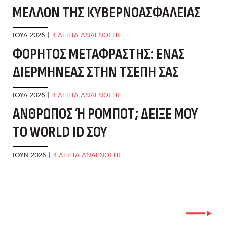
ΜΈΛΛΟΝ ΤΗΣ ΚΥΒΕΡΝΟΑΣΦΆΛΕΙΑΣ
Ε
Δ
ΙΟΎΛ 2026
|
4 ΛΕΠΤΑ ΑΝΑΓΝΩΣΗΣ
ΦΟΡΗΤΌΣ ΜΕΤΑΦΡΑΣΤΉΣ: ΈΝΑΣ
ΙΟ
ΔΙΕΡΜΗΝΈΑΣ ΣΤΗΝ ΤΣΈΠΗ ΣΑΣ
Τ
Α
ΙΟΎΛ 2026
|
4 ΛΕΠΤΑ ΑΝΑΓΝΩΣΗΣ
ΆΝΘΡΩΠΟΣ Ή ΡΟΜΠΌΤ; ΔΕΊΞΕ ΜΟΥ Τ
ΜΆ
Ο WORLD ID ΣΟΥ
Τ
Α
ΙΟΎΝ 2026
|
4 ΛΕΠΤΑ ΑΝΑΓΝΩΣΗΣ
ΜΆ