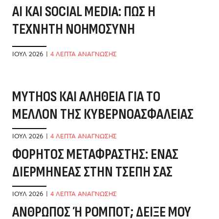
AI ΚΑΙ SOCIAL MEDIA: ΠΏΣ Η
ΤΕΧΝΗΤΉ ΝΟΗΜΟΣΎΝΗ
ΑΛΛΆΖΕΙ ΤΟ ΤΟΠΊΟ
ΙΟΎΛ 2026
|
4 ΛΕΠΤΑ ΑΝΑΓΝΩΣΗΣ
MYTHOS ΚΑΙ ΑΛΉΘΕΙΑ ΓΙΑ ΤΟ
Α
ΜΈΛΛΟΝ ΤΗΣ ΚΥΒΕΡΝΟΑΣΦΆΛΕΙΑΣ
Ε
Δ
ΙΟΎΛ 2026
|
4 ΛΕΠΤΑ ΑΝΑΓΝΩΣΗΣ
ΦΟΡΗΤΌΣ ΜΕΤΑΦΡΑΣΤΉΣ: ΈΝΑΣ
ΙΟ
ΔΙΕΡΜΗΝΈΑΣ ΣΤΗΝ ΤΣΈΠΗ ΣΑΣ
Τ
Α
ΙΟΎΛ 2026
|
4 ΛΕΠΤΑ ΑΝΑΓΝΩΣΗΣ
ΆΝΘΡΩΠΟΣ Ή ΡΟΜΠΌΤ; ΔΕΊΞΕ ΜΟΥ Τ
ΜΆ