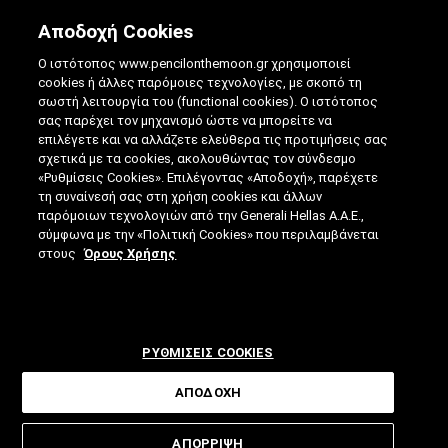
Αποδοχή Cookies
Ο ιστότοπος www.pencilonthemoon.gr χρησιμοποιεί
cookies ή άλλες παρόμοιες τεχνολογίες, με σκοπό τη
σωστή λειτουργία του (functional cookies). Ο ιστότοπος
σας παρέχει τον μηχανισμό ώστε να μπορείτε να
επιλέγετε και να αλλάζετε ελεύθερα τις προτιμήσεις σας
ΕΦΑΡΜΟΓΈΣ ΓΙΑ ΓΥΜΝΑΣΤΙΚΉ ΠΟΥ ΣΟΥ
σχετικά με τα cookies, ακολουθώντας τον σύνδεσμο
«Ρυθμίσεις Cookies». Επιλέγοντας «Αποδοχή», παρέχετε
ΔΊΝΟΥΝ ΚΊΝΗΤΡΟ ΝΑ ΑΣΚΗΘΕΊΣ
τη συναίνεσή σας στη χρήση cookies και άλλων
παρόμοιων τεχνολογιών από την Generali Hellas A.A.E.,
30.10.2018
|
5 ΛΕΠΤΑ ΑΝΑΓΝΩΣΗΣ
|
σύμφωνα με την «Πολιτική Cookies» που περιλαμβάνεται
ΑΠΟ: ΓΙΆΝΝΗΣ ΓΟΡΑΝΊΤΗΣ
στους
Όρους Χρήσης
ΡΥΘΜΙΣΕΙΣ COOKIES
ΑΠΟΔΟΧΗ
Προγράμματα που επιβραβεύουν
ΑΠΟΡΡΙΨΗ