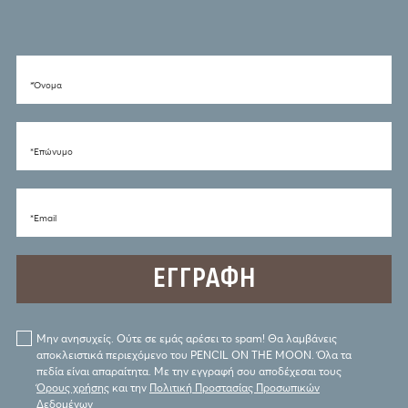
*Όνομα
*Eπώνυμο
*Email
Μην ανησυχείς. Ούτε σε εμάς αρέσει το spam! Θα λαμβάνεις
αποκλειστικά περιεχόμενο του PENCIL ON THE MOON. Όλα τα
πεδία είναι απαραίτητα. Με την εγγραφή σου αποδέχεσαι τους
Όρους χρήσης
και την
Πολιτική Προστασίας Προσωπικών
Δεδομένων