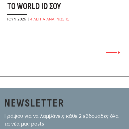
Ο WORLD ID ΣΟΥ
Τ
Α
ΙΟΎΝ 2026
|
4 ΛΕΠΤΑ ΑΝΑΓΝΩΣΗΣ
ΜΆ
NEWSLETTER
Γράψου για να λαμβάνεις κάθε 2 εβδομάδες όλα
τα νέα μας posts