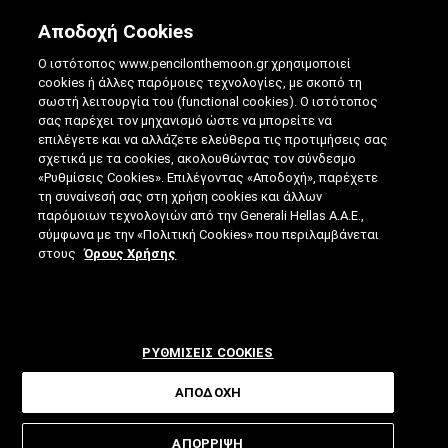
Αποδοχή Cookies
Ο ιστότοπος www.pencilonthemoon.gr χρησιμοποιεί
cookies ή άλλες παρόμοιες τεχνολογίες, με σκοπό τη
σωστή λειτουργία του (functional cookies). Ο ιστότοπος
σας παρέχει τον μηχανισμό ώστε να μπορείτε να
επιλέγετε και να αλλάζετε ελεύθερα τις προτιμήσεις σας
σχετικά με τα cookies, ακολουθώντας τον σύνδεσμο
ΙΑΤΡΙΚΉ
«Ρυθμίσεις Cookies». Επιλέγοντας «Αποδοχή», παρέχετε
Η ΓΟΝΙΔΙΑΚΉ ΘΕΡΑΠΕΊΑ ΠΟΥ ΡΊΧΝΕΙ ΤΗ
τη συναίνεσή σας στη χρήση cookies και άλλων
παρόμοιων τεχνολογιών από την Generali Hellas A.A.E.,
ΧΟΛΗΣΤΕΡΊΝΗ ΜΙΑ ΚΑΙ ΚΑΛΉ
σύμφωνα με την «Πολιτική Cookies» που περιλαμβάνεται
στους
Όρους Χρήσης
ΡΥΘΜΙΣΕΙΣ COOKIES
ΑΠΟΔΟΧΗ
ΑΠΟΡΡΙΨΗ