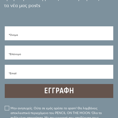
τα νέα μας posts
*Όνομα
*Eπώνυμο
*Email
Μην ανησυχείς. Ούτε σε εμάς αρέσει το spam! Θα λαμβάνεις
αποκλειστικά περιεχόμενο του PENCIL ON THE MOON. Όλα τα
πεδία είναι απαραίτητα. Με την εγγραφή σου αποδέχεσαι τους