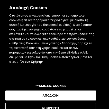
Αποδοχή Cookies
Ο ιστότοπος www.pencilonthemoon.gr χρησιμοποιεί
cookies ή άλλες παρόμοιες τεχνολογίες, με σκοπό τη
σωστή λειτουργία του (functional cookies). Ο ιστότοπος
σας παρέχει τον μηχανισμό ώστε να μπορείτε να
επιλέγετε και να αλλάζετε ελεύθερα τις προτιμήσεις σας
ΑΛΚΟΌΛ
σχετικά με τα cookies, ακολουθώντας τον σύνδεσμο
ΈΝΑ "ΈΞΥΠΝΟ" ΈΜΠΛΑΣΤΡΟ ΠΕΡΙΟΡΊΖΕΙ
«Ρυθμίσεις Cookies». Επιλέγοντας «Αποδοχή», παρέχετε
τη συναίνεσή σας στη χρήση cookies και άλλων
ΤΗΝ ΕΠΙΘΥΜΊΑ ΓΙΑ ΑΛΚΟΌΛ ΚΑΙ
παρόμοιων τεχνολογιών από την Generali Hellas A.A.E.,
σύμφωνα με την «Πολιτική Cookies» που περιλαμβάνεται
ΝΑΡΚΩΤΙΚΆ
στους
Όρους Χρήσης
ΡΥΘΜΙΣΕΙΣ COOKIES
ΑΠΟΔΟΧΗ
ΑΠΟΡΡΙΨΗ