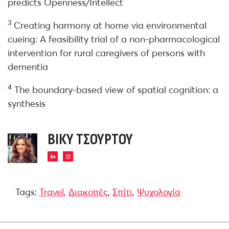
predicts Openness/Intellect
3
Creating harmony at home via environmental
cueing: A feasibility trial of a non-pharmacological
intervention for rural caregivers of persons with
dementia
4
The boundary-based view of spatial cognition: a
synthesis
ΒΊΚΥ ΤΣΟΎΡΤΟΥ
Tags:
Travel
,
Διακοπές
,
Σπίτι
,
Ψυχολογία