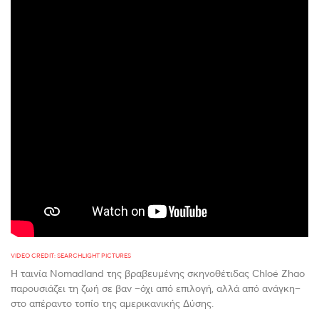
VIDEO CREDIT: SEARCHLIGHT PICTURES
Η ταινία Nomadland της βραβευμένης σκηνοθέτιδας Chloé Zhao
παρουσιάζει τη ζωή σε βαν –όχι από επιλογή, αλλά από ανάγκη–
στο απέραντο τοπίο της αμερικανικής Δύσης.