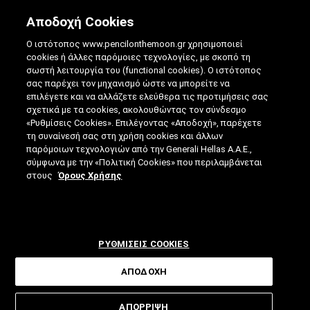
Αποδοχή Cookies
Ο ιστότοπος www.pencilonthemoon.gr χρησιμοποιεί
cookies ή άλλες παρόμοιες τεχνολογίες, με σκοπό τη
σωστή λειτουργία του (functional cookies). Ο ιστότοπος
σας παρέχει τον μηχανισμό ώστε να μπορείτε να
επιλέγετε και να αλλάζετε ελεύθερα τις προτιμήσεις σας
VAN LIFE: Η ΨΥΧΟΛΟΓΊΑ ΤΗΣ ΖΩΉΣ ΠΆΝΩ
σχετικά με τα cookies, ακολουθώντας τον σύνδεσμο
«Ρυθμίσεις Cookies». Επιλέγοντας «Αποδοχή», παρέχετε
ΣΕ ΤΈΣΣΕΡΙΣ ΤΡΟΧΟΎΣ
τη συναίνεσή σας στη χρήση cookies και άλλων
παρόμοιων τεχνολογιών από την Generali Hellas A.A.E.,
16.06.2026
|
4 ΛΕΠΤΑ ΑΝΑΓΝΩΣΗΣ
|
σύμφωνα με την «Πολιτική Cookies» που περιλαμβάνεται
ΑΠΟ: ΒΊΚΥ ΤΣΟΎΡΤΟΥ
στους
Όρους Χρήσης
ΡΥΘΜΙΣΕΙΣ COOKIES
ΑΠΟΔΟΧΗ
Η διαβίωση σε τέσσερις τροχούς
ΑΠΟΡΡΙΨΗ