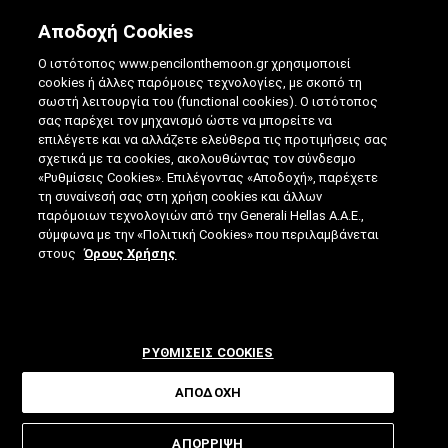
Αποδοχή Cookies
Ο ιστότοπος www.pencilonthemoon.gr χρησιμοποιεί
cookies ή άλλες παρόμοιες τεχνολογίες, με σκοπό τη
σωστή λειτουργία του (functional cookies). Ο ιστότοπος
σας παρέχει τον μηχανισμό ώστε να μπορείτε να
επιλέγετε και να αλλάζετε ελεύθερα τις προτιμήσεις σας
ΤΟ ΗΛΕΚΤΡΙΚΌ ΌΧΗΜΑ ΠΟΥ
σχετικά με τα cookies, ακολουθώντας τον σύνδεσμο
«Ρυθμίσεις Cookies». Επιλέγοντας «Αποδοχή», παρέχετε
"ΚΑΤΑΠΟΛΕΜΆ" ΤΟ ΆΓΧΟΣ ΕΜΒΈΛΕΙΑΣ
τη συναίνεσή σας στη χρήση cookies και άλλων
παρόμοιων τεχνολογιών από την Generali Hellas A.A.E.,
18.11.2025
|
4 ΛΕΠΤΑ ΑΝΑΓΝΩΣΗΣ
|
σύμφωνα με την «Πολιτική Cookies» που περιλαμβάνεται
ΑΠΟ: ΒΊΚΥ ΤΣΟΎΡΤΟΥ
στους
Όρους Χρήσης
ΡΥΘΜΙΣΕΙΣ COOKIES
ΑΠΟΔΟΧΗ
Μία νέα τεχνολογία υπόσχεται
ΑΠΟΡΡΙΨΗ