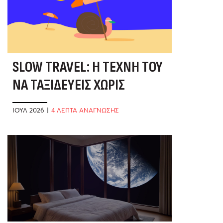
SLOW TRAVEL: Η ΤΈΧΝΗ ΤΟΥ
ΝΑ ΤΑΞΙΔΕΎΕΙΣ ΧΩΡΊΣ
ΒΙΑΣΎΝΗ
ΙΟΎΛ 2026
|
4 ΛΕΠΤΑ ΑΝΑΓΝΩΣΗΣ