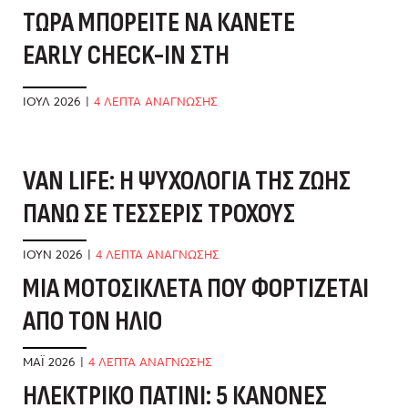
ΤΏΡΑ ΜΠΟΡΕΊΤΕ ΝΑ ΚΆΝΕΤΕ
EARLY CHECK-IN ΣΤΗ
ΣΕΛΉΝΗ
ΙΟΎΛ 2026
|
4 ΛΕΠΤΑ ΑΝΑΓΝΩΣΗΣ
VAN LIFE: Η ΨΥΧΟΛΟΓΊΑ ΤΗΣ ΖΩΉΣ
Δ
ΠΆΝΩ ΣΕ ΤΈΣΣΕΡΙΣ ΤΡΟΧΟΎΣ
Ό
ΙΟΎΝ 2026
|
4 ΛΕΠΤΑ ΑΝΑΓΝΩΣΗΣ
ΜΑ
ΜΊΑ ΜΟΤΟΣΙΚΛΈΤΑ ΠΟΥ ΦΟΡΤΊΖΕΤΑΙ
Β
ΑΠΌ ΤΟΝ ΉΛΙΟ
Δ
ΜΆΙ 2026
|
4 ΛΕΠΤΑ ΑΝΑΓΝΩΣΗΣ
ΦΕ
ΗΛΕΚΤΡΙΚΌ ΠΑΤΊΝΙ: 5 ΚΑΝΌΝΕΣ
Ό