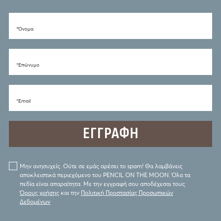
*Όνομα
*Eπώνυμο
*Email
Μην ανησυχείς. Ούτε σε εμάς αρέσει το spam! Θα λαμβάνεις
αποκλειστικά περιεχόμενο του PENCIL ON THE MOON. Όλα τα
πεδία είναι απαραίτητα. Με την εγγραφή σου αποδέχεσαι τους
Όρους χρήσης
και την
Πολιτική Προστασίας Προσωπικών
Δεδομένων