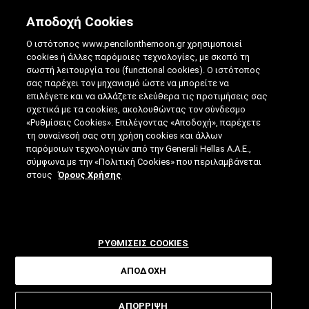
Αποδοχή Cookies
Ο ιστότοπος www.pencilonthemoon.gr χρησιμοποιεί
cookies ή άλλες παρόμοιες τεχνολογίες, με σκοπό τη
σωστή λειτουργία του (functional cookies). Ο ιστότοπος
σας παρέχει τον μηχανισμό ώστε να μπορείτε να
επιλέγετε και να αλλάζετε ελεύθερα τις προτιμήσεις σας
ΑΥΤΌΝΟΜΑ ΟΧΉΜΑΤΑ: ΤΟ ΕΠΑΝΑΣΤΑΤΙΚΌ
σχετικά με τα cookies, ακολουθώντας τον σύνδεσμο
«Ρυθμίσεις Cookies». Επιλέγοντας «Αποδοχή», παρέχετε
CHIP ΠΟΥ ΑΛΛΆΖΕΙ ΤΟ ΜΈΛΛΟΝ
τη συναίνεσή σας στη χρήση cookies και άλλων
παρόμοιων τεχνολογιών από την Generali Hellas A.A.E.,
16.10.2018
|
5 ΛΕΠΤΑ ΑΝΑΓΝΩΣΗΣ
|
σύμφωνα με την «Πολιτική Cookies» που περιλαμβάνεται
ΑΠΟ: ΓΙΆΝΝΗΣ ΓΟΡΑΝΊΤΗΣ
στους
Όρους Χρήσης
ΡΥΘΜΙΣΕΙΣ COOKIES
ΑΠΟΔΟΧΗ
Ο πανίσχυρος επεξεργαστής που
ΑΠΟΡΡΙΨΗ