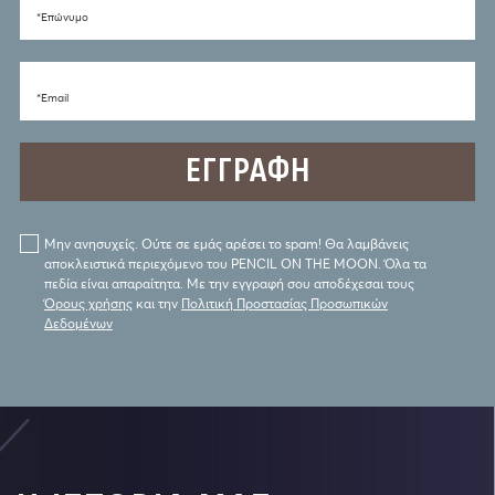
*Eπώνυμο
*Email
Μην ανησυχείς. Ούτε σε εμάς αρέσει το spam! Θα λαμβάνεις
αποκλειστικά περιεχόμενο του PENCIL ON THE MOON. Όλα τα
πεδία είναι απαραίτητα. Με την εγγραφή σου αποδέχεσαι τους
Όρους χρήσης
και την
Πολιτική Προστασίας Προσωπικών
Δεδομένων