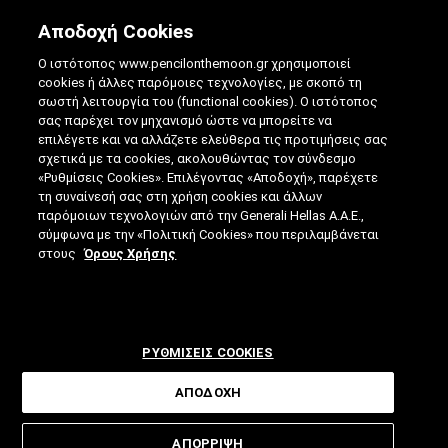
Αποδοχή Cookies
Ο ιστότοπος www.pencilonthemoon.gr χρησιμοποιεί
cookies ή άλλες παρόμοιες τεχνολογίες, με σκοπό τη
σωστή λειτουργία του (functional cookies). Ο ιστότοπος
σας παρέχει τον μηχανισμό ώστε να μπορείτε να
επιλέγετε και να αλλάζετε ελεύθερα τις προτιμήσεις σας
ΠΏΣ ΤΑ ΤΑΞΊΔΙΑ ΕΠΙΒΡΑΔΎΝΟΥΝ ΤΗΝ
σχετικά με τα cookies, ακολουθώντας τον σύνδεσμο
«Ρυθμίσεις Cookies». Επιλέγοντας «Αποδοχή», παρέχετε
ΓΉΡΑΝΣΗ;
τη συναίνεσή σας στη χρήση cookies και άλλων
παρόμοιων τεχνολογιών από την Generali Hellas A.A.E.,
08.07.2025
|
4 ΛΕΠΤΑ ΑΝΑΓΝΩΣΗΣ
|
σύμφωνα με την «Πολιτική Cookies» που περιλαμβάνεται
ΑΠΟ: ΒΊΚΥ ΤΣΟΎΡΤΟΥ
στους
Όρους Χρήσης
ΡΥΘΜΙΣΕΙΣ COOKIES
ΑΠΟΔΟΧΗ
Βασιζόμενη σε έναν νόμο της
ΑΠΟΡΡΙΨΗ