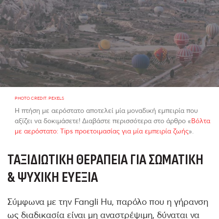
PHOTO CREDIT: PEXELS
Η πτήση με αερόστατο αποτελεί μία μοναδική εμπειρία που
αξίζει να δοκιμάσετε! Διαβάστε περισσότερα στο άρθρο «
Βόλτα
με αερόστατο: Tips προετοιμασίας για μία εμπειρία ζωής
».
ΤΑΞΙΔΙΩΤΙΚΉ ΘΕΡΑΠΕΊΑ ΓΙΑ ΣΩΜΑΤΙΚΉ
& ΨΥΧΙΚΉ ΕΥΕΞΊΑ
Σύμφωνα με την Fangli Hu, παρόλο που η γήρανση
ως διαδικασία είναι μη αναστρέψιμη, δύναται να