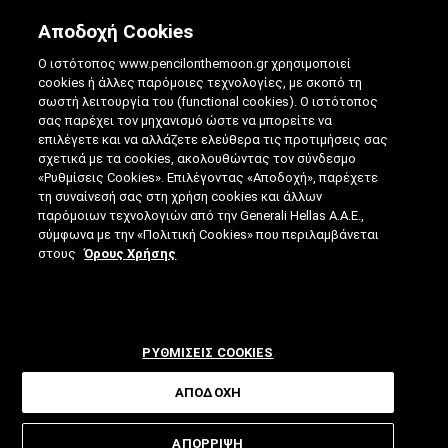
Αποδοχή Cookies
Ο ιστότοπος www.pencilonthemoon.gr χρησιμοποιεί
cookies ή άλλες παρόμοιες τεχνολογίες, με σκοπό τη
σωστή λειτουργία του (functional cookies). Ο ιστότοπος
σας παρέχει τον μηχανισμό ώστε να μπορείτε να
επιλέγετε και να αλλάζετε ελεύθερα τις προτιμήσεις σας
Η "ΦΩΤΟΒΟΛΤΑΪΚΉ" ΒΑΦΉ ΓΙΑ ΟΧΉΜΑΤΑ
σχετικά με τα cookies, ακολουθώντας τον σύνδεσμο
«Ρυθμίσεις Cookies». Επιλέγοντας «Αποδοχή», παρέχετε
ΠΟΥ ΦΟΡΤΊΖΟΝΤΑΙ ΑΠΌ ΤΟΝ ΉΛΙΟ
τη συναίνεσή σας στη χρήση cookies και άλλων
παρόμοιων τεχνολογιών από την Generali Hellas A.A.E.,
16.09.2025
|
4 ΛΕΠΤΑ ΑΝΑΓΝΩΣΗΣ
|
σύμφωνα με την «Πολιτική Cookies» που περιλαμβάνεται
ΑΠΟ: ΒΊΚΥ ΤΣΟΎΡΤΟΥ
στους
Όρους Χρήσης
ΡΥΘΜΙΣΕΙΣ COOKIES
ΑΠΟΔΟΧΗ
Όταν ακούμε για φωτοβολταϊκά,
ΑΠΟΡΡΙΨΗ