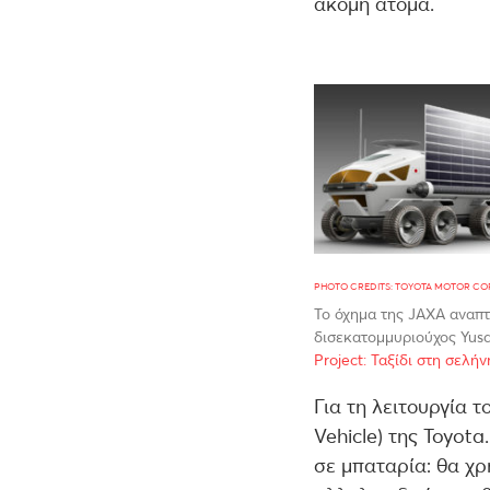
ακόμη άτομα.
PHOTO CREDITS: TOYOTA MOTOR C
Το όχημα της JAXA αναπτ
δισεκατομμυριούχος Yusa
Project: Ταξίδι στη σελή
Για τη λειτουργία τ
Vehicle) της Toyota
σε μπαταρία: θα χρ