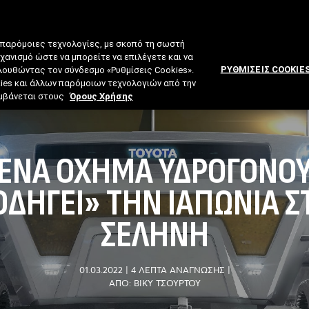
 παρόμοιες τεχνολογίες, με σκοπό τη σωστή
ηχανισμό ώστε να μπορείτε να επιλέγετε και να
ΡΥΘΜΙΣΕΙΣ COOKIE
ολουθώντας τον σύνδεσμο «Ρυθμίσεις Cookies».
kies και άλλων παρόμοιων τεχνολογιών από την
λαμβάνεται στους
Όρους Χρήσης
ΈΝΑ ΌΧΗΜΑ ΥΔΡΟΓΌΝΟ
ΟΔΗΓΕΊ» ΤΗΝ ΙΑΠΩΝΊΑ Σ
ΣΕΛΉΝΗ
01.03.2022
|
4 ΛΕΠΤΑ ΑΝΑΓΝΩΣΗΣ
|
ΑΠΟ: ΒΊΚΥ ΤΣΟΎΡΤΟΥ