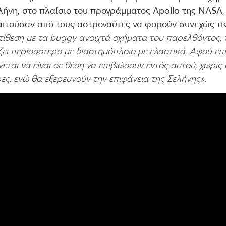
ήνη, στο πλαίσιο του προγράμματος Apollo της NASA, 
αιτούσαν από τους αστροναύτες να φορούν συνεχώς τι
τίθεση με τα buggy ανοιχτά οχήματα του παρελθόντος, 
ει περισσότερο με διαστημόπλοιο με ελαστικά. Αφού επι
ται να είναι σε θέση να επιβιώσουν εντός αυτού, χωρίς 
ες, ενώ θα εξερευνούν την επιφάνεια της Σελήνης».