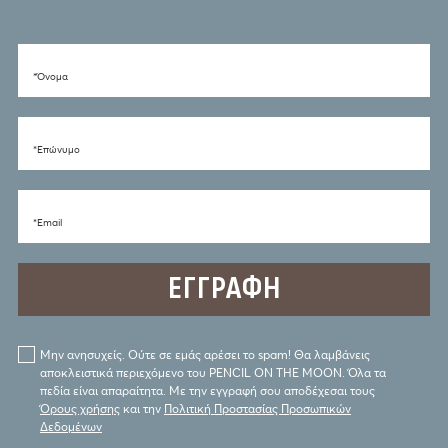
*Όνομα
*Eπώνυμο
*Email
Μην ανησυχείς. Ούτε σε εμάς αρέσει το spam! Θα λαμβάνεις
αποκλειστικά περιεχόμενο του PENCIL ON THE MOON. Όλα τα
πεδία είναι απαραίτητα. Με την εγγραφή σου αποδέχεσαι τους
Όρους χρήσης
και την
Πολιτική Προστασίας Προσωπικών
Δεδομένων