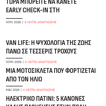
ΤΏΡΑ ΜΠΟΡΕΊΤΕ ΝΑ ΚΆΝΕΤΕ
EARLY CHECK-IN ΣΤΗ
ΣΕΛΉΝΗ
ΙΟΎΛ 2026
|
4 ΛΕΠΤΑ ΑΝΑΓΝΩΣΗΣ
VAN LIFE: Η ΨΥΧΟΛΟΓΊΑ ΤΗΣ ΖΩΉΣ
Δ
ΠΆΝΩ ΣΕ ΤΈΣΣΕΡΙΣ ΤΡΟΧΟΎΣ
Ό
ΙΟΎΝ 2026
|
4 ΛΕΠΤΑ ΑΝΑΓΝΩΣΗΣ
ΜΑ
ΜΊΑ ΜΟΤΟΣΙΚΛΈΤΑ ΠΟΥ ΦΟΡΤΊΖΕΤΑΙ
Β
ΑΠΌ ΤΟΝ ΉΛΙΟ
Δ
ΜΆΙ 2026
|
4 ΛΕΠΤΑ ΑΝΑΓΝΩΣΗΣ
ΦΕ
ΗΛΕΚΤΡΙΚΌ ΠΑΤΊΝΙ: 5 ΚΑΝΌΝΕΣ
Ό