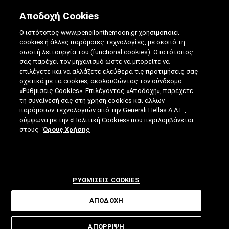
Αποδοχή Cookies
Ο ιστότοπος www.pencilonthemoon.gr χρησιμοποιεί
cookies ή άλλες παρόμοιες τεχνολογίες, με σκοπό τη
σωστή λειτουργία του (functional cookies). Ο ιστότοπος
σας παρέχει τον μηχανισμό ώστε να μπορείτε να
επιλέγετε και να αλλάζετε ελεύθερα τις προτιμήσεις σας
ΈΝΑ ΑΥΤΌΝΟΜΟ ΑΥΤΟΚΊΝΗΤΟ ΔΙΔΆΣΚΕΙ
σχετικά με τα cookies, ακολουθώντας τον σύνδεσμο
«Ρυθμίσεις Cookies». Επιλέγοντας «Αποδοχή», παρέχετε
ΟΔΉΓΗΣΗ
τη συναίνεσή σας στη χρήση cookies και άλλων
παρόμοιων τεχνολογιών από την Generali Hellas A.A.E.,
05.07.2022
|
4 ΛΕΠΤΑ ΑΝΑΓΝΩΣΗΣ
|
σύμφωνα με την «Πολιτική Cookies» που περιλαμβάνεται
ΑΠΟ: ΒΊΚΥ ΤΣΟΎΡΤΟΥ
στους
Όρους Χρήσης
ΡΥΘΜΙΣΕΙΣ COOKIES
ΑΠΟΔΟΧΗ
Για περισσότερο από μια δεκαετία, οι
ΑΠΟΡΡΙΨΗ