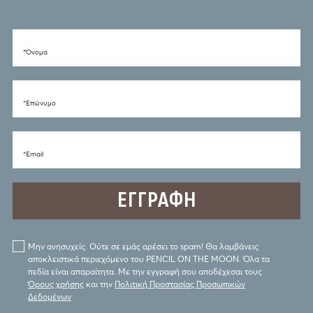
*Όνομα
*Eπώνυμο
*Email
Μην ανησυχείς. Ούτε σε εμάς αρέσει το spam! Θα λαμβάνεις
αποκλειστικά περιεχόμενο του PENCIL ON THE MOON. Όλα τα
πεδία είναι απαραίτητα. Με την εγγραφή σου αποδέχεσαι τους
Όρους χρήσης
και την
Πολιτική Προστασίας Προσωπικών
Δεδομένων