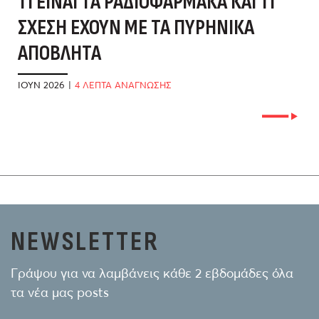
ΤΙ ΕΊΝΑΙ ΤΑ ΡΑΔΙΟΦΆΡΜΑΚΑ ΚΑΙ ΤΙ
ΙΟ
ΣΧΈΣΗ ΈΧΟΥΝ ΜΕ ΤΑ ΠΥΡΗΝΙΚΆ
Γ
ΑΠΌΒΛΗΤΑ
Κ
ΙΟΎΝ 2026
|
4 ΛΕΠΤΑ ΑΝΑΓΝΩΣΗΣ
ΙΟ
NEWSLETTER
Γράψου για να λαμβάνεις κάθε 2 εβδομάδες όλα
τα νέα μας posts