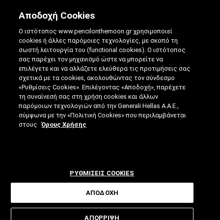
Αποδοχή Cookies
Ο ιστότοπος www.pencilonthemoon.gr χρησιμοποιεί
cookies ή άλλες παρόμοιες τεχνολογίες, με σκοπό τη
σωστή λειτουργία του (functional cookies). Ο ιστότοπος
σας παρέχει τον μηχανισμό ώστε να μπορείτε να
επιλέγετε και να αλλάζετε ελεύθερα τις προτιμήσεις σας
ΤΟ ΜΑΓΝΗΤΙΚΌ ΤΖΕΛ ΠΟΥ ΑΦΑΙΡΕΊ ΤΗΝ
σχετικά με τα cookies, ακολουθώντας τον σύνδεσμο
«Ρυθμίσεις Cookies». Επιλέγοντας «Αποδοχή», παρέχετε
ΠΈΤΡΑ ΣΤΑ ΝΕΦΡΆ
τη συναίνεσή σας στη χρήση cookies και άλλων
παρόμοιων τεχνολογιών από την Generali Hellas A.A.E.,
18.12.2025
|
4 ΛΕΠΤΑ ΑΝΑΓΝΩΣΗΣ
|
σύμφωνα με την «Πολιτική Cookies» που περιλαμβάνεται
ΑΠΟ: ΓΙΆΝΝΗΣ ΔΕΒΕΤΖΌΓΛΟΥ
στους
Όρους Χρήσης
ΡΥΘΜΙΣΕΙΣ COOKIES
ΑΠΟΔΟΧΗ
Οι κλασικές τεχνικές για την
ΑΠΟΡΡΙΨΗ