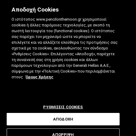
Αποδοχή Cookies
Ο ιστότοπος www.pencilonthemoon.gr χρησιμοποιεί
cookies ή άλλες παρόμοιες τεχνολογίες, με σκοπό τη
σωστή λειτουργία του (functional cookies). Ο ιστότοπος
σας παρέχει τον μηχανισμό ώστε να μπορείτε να
ΤΟ ΚΑΛΟΚΑΊΡΙ ΠΛΗΣΙΆΖΕΙ: ΠΏΣ ΘΑ
επιλέγετε και να αλλάζετε ελεύθερα τις προτιμήσεις σας
σχετικά με τα cookies, ακολουθώντας τον σύνδεσμο
ΚΡΑΤΉΣΟΥΜΕ ΤΗΝ ΑΘΉΝΑ ΚΑΙ ΚΆΘΕ ΠΌΛΗ
«Ρυθμίσεις Cookies». Επιλέγοντας «Αποδοχή», παρέχετε
ΔΡΟΣΕΡΉ;
τη συναίνεσή σας στη χρήση cookies και άλλων
παρόμοιων τεχνολογιών από την Generali Hellas A.A.E.,
σύμφωνα με την «Πολιτική Cookies» που περιλαμβάνεται
25.04.2024
|
4 ΛΕΠΤΑ ΑΝΑΓΝΩΣΗΣ
|
στους
Όρους Χρήσης
ΑΠΟ: ΒΊΚΥ ΤΣΟΎΡΤΟΥ
ΡΥΘΜΙΣΕΙΣ COOKIES
ΑΠΟΔΟΧΗ
Θεμελιωμένες με υλικά που
ΑΠΟΡΡΙΨΗ