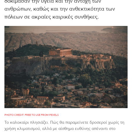
δοκίμασαν την υγεία και την αντοχή των
ανθρώπων, καθώς και την ανθεκτικότητα των
πόλεων σε ακραίες καιρικές συνθήκες.
PHOTO CREDIT: FREE TO USE FROM PEXELS
Το καλοκαίρι πλησιάζει. Πώς θα παραμείνετε δροσεροί χωρίς τη
χρήση κλιματισμού, αλλά με αίσθημα ευθύνης απέναντι στο