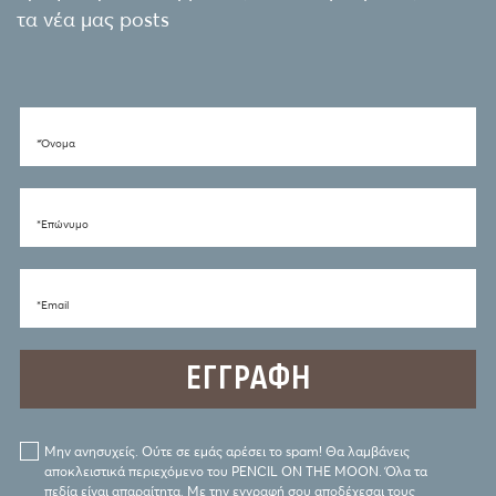
τα νέα μας posts
*Όνομα
*Eπώνυμο
*Email
Μην ανησυχείς. Ούτε σε εμάς αρέσει το spam! Θα λαμβάνεις
αποκλειστικά περιεχόμενο του PENCIL ON THE MOON. Όλα τα
πεδία είναι απαραίτητα. Με την εγγραφή σου αποδέχεσαι τους