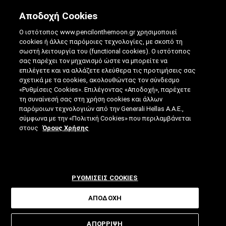
Αποδοχή Cookies
Ο ιστότοπος www.pencilonthemoon.gr χρησιμοποιεί
cookies ή άλλες παρόμοιες τεχνολογίες, με σκοπό τη
σωστή λειτουργία του (functional cookies). Ο ιστότοπος
σας παρέχει τον μηχανισμό ώστε να μπορείτε να
επιλέγετε και να αλλάζετε ελεύθερα τις προτιμήσεις σας
ΤΕΧΝΟΛΟΓΊΑ MRNA: ΠΌΣΟ ΕΛΠΙΔΟΦΌΡΑ
σχετικά με τα cookies, ακολουθώντας τον σύνδεσμο
«Ρυθμίσεις Cookies». Επιλέγοντας «Αποδοχή», παρέχετε
ΕΊΝΑΙ;
τη συναίνεσή σας στη χρήση cookies και άλλων
παρόμοιων τεχνολογιών από την Generali Hellas A.A.E.,
04.05.2021
|
4 ΛΕΠΤΑ ΑΝΑΓΝΩΣΗΣ
|
σύμφωνα με την «Πολιτική Cookies» που περιλαμβάνεται
ΑΠΟ: ΒΊΚΥ ΤΣΟΎΡΤΟΥ
στους
Όρους Χρήσης
ΡΥΘΜΙΣΕΙΣ COOKIES
ΑΠΟΔΟΧΗ
Ένας από τους αγγελιοφόρους της
ΑΠΟΡΡΙΨΗ