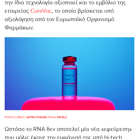
την ίδια τεχνολογία αξιοποιεί και το εμβόλιο της
εταιρείας
CureVac
, το οποίο βρίσκεται υπό
αξιολόγηση από τον Ευρωπαϊκό Οργανισμό
Φαρμάκων.
PHOTO CREDIT:
ARTEM PODREZ
FROM
PEXELS
Ωστόσο το RNA δεν αποτελεί μία νέα «εφεύρεση»
που μόλις έκανε την εμφάνισή της από hi-tech