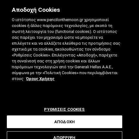
Αποδοχή Cookies
Ο ιστότοπος www.pencilonthemoon.gr χρησιμοποιεί
cookies ή άλλες παρόμοιες τεχνολογίες, με σκοπό τη
σωστή λειτουργία του (functional cookies). Ο ιστότοπος
σας παρέχει τον μηχανισμό ώστε να μπορείτε να
επιλέγετε και να αλλάζετε ελεύθερα τις προτιμήσεις σας
ΠΟΙΟ ΕΊΝΑΙ ΤΟ ΔΊΛΗΜΜΑ ΤΟΥ
σχετικά με τα cookies, ακολουθώντας τον σύνδεσμο
«Ρυθμίσεις Cookies». Επιλέγοντας «Αποδοχή», παρέχετε
ΦΥΛΑΚΙΣΜΈΝΟΥ;
τη συναίνεσή σας στη χρήση cookies και άλλων
παρόμοιων τεχνολογιών από την Generali Hellas A.A.E.,
29.07.2025
|
4 ΛΕΠΤΑ ΑΝΑΓΝΩΣΗΣ
|
σύμφωνα με την «Πολιτική Cookies» που περιλαμβάνεται
ΑΠΟ: ΒΊΚΥ ΤΣΟΎΡΤΟΥ
στους
Όρους Χρήσης
ΡΥΘΜΙΣΕΙΣ COOKIES
ΑΠΟΔΟΧΗ
Ένα νοητικό πείραμα της Θεωρίας
ΑΠΟΡΡΙΨΗ