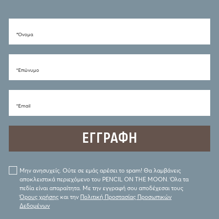
*Όνομα
*Eπώνυμο
*Email
Μην ανησυχείς. Ούτε σε εμάς αρέσει το spam! Θα λαμβάνεις
αποκλειστικά περιεχόμενο του PENCIL ON THE MOON. Όλα τα
πεδία είναι απαραίτητα. Με την εγγραφή σου αποδέχεσαι τους
Όρους χρήσης
και την
Πολιτική Προστασίας Προσωπικών
Δεδομένων