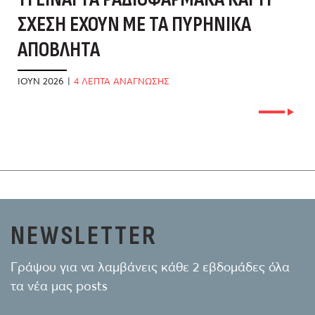
ΣΧΈΣΗ ΈΧΟΥΝ ΜΕ ΤΑ ΠΥΡΗΝΙΚΆ
Γ
ΑΠΌΒΛΗΤΑ
Κ
ΙΟΎΝ 2026
|
4 ΛΕΠΤΑ ΑΝΑΓΝΩΣΗΣ
ΙΟ
NEWSLETTER
Γράψου για να λαμβάνεις κάθε 2 εβδομάδες όλα
τα νέα μας posts