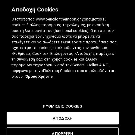
Αποδοχή Cookies
Ο ιστότοπος www.pencilonthemoon.gr χρησιμοποιεί
cookies ή άλλες παρόμοιες τεχνολογίες, με σκοπό τη
σωστή λειτουργία του (functional cookies). Ο ιστότοπος
σας παρέχει τον μηχανισμό ώστε να μπορείτε να
επιλέγετε και να αλλάζετε ελεύθερα τις προτιμήσεις σας
σχετικά με τα cookies, ακολουθώντας τον σύνδεσμο
ΕΠΙΣΤΗΜΗ
«Ρυθμίσεις Cookies». Επιλέγοντας «Αποδοχή», παρέχετε
ΒΕΛΤΊΩΣΗ ΜΝΉΜΗΣ: ΕΠΙΣΤΗΜΟΝΙΚΈΣ
τη συναίνεσή σας στη χρήση cookies και άλλων
παρόμοιων τεχνολογιών από την Generali Hellas A.A.E.,
ΜΈΘΟΔΟΙ ΓΙΑ ΔΥΝΑΤΌ ΜΥΑΛΌ
σύμφωνα με την «Πολιτική Cookies» που περιλαμβάνεται
στους
Όρους Χρήσης
ΡΥΘΜΙΣΕΙΣ COOKIES
ΑΠΟΔΟΧΗ
ΑΠΟΡΡΙΨΗ