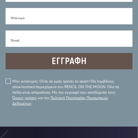
*Eπώνυμο
*Email
Μην ανησυχείς. Ούτε σε εμάς αρέσει το spam! Θα λαμβάνεις
αποκλειστικά περιεχόμενο του PENCIL ON THE MOON. Όλα τα
πεδία είναι απαραίτητα. Με την εγγραφή σου αποδέχεσαι τους
Όρους χρήσης
και την
Πολιτική Προστασίας Προσωπικών
Δεδομένων