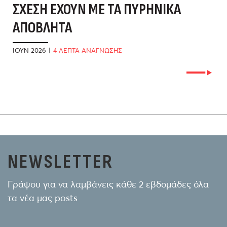
ΣΧΈΣΗ ΈΧΟΥΝ ΜΕ ΤΑ ΠΥΡΗΝΙΚΆ
Γ
ΑΠΌΒΛΗΤΑ
Κ
ΙΟΎΝ 2026
|
4 ΛΕΠΤΑ ΑΝΑΓΝΩΣΗΣ
ΙΟ
NEWSLETTER
Γράψου για να λαμβάνεις κάθε 2 εβδομάδες όλα
τα νέα μας posts