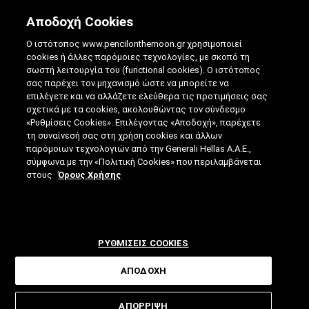
Αποδοχή Cookies
Ο ιστότοπος www.pencilonthemoon.gr χρησιμοποιεί
cookies ή άλλες παρόμοιες τεχνολογίες, με σκοπό τη
σωστή λειτουργία του (functional cookies). Ο ιστότοπος
σας παρέχει τον μηχανισμό ώστε να μπορείτε να
επιλέγετε και να αλλάζετε ελεύθερα τις προτιμήσεις σας
ΓΕΝΕΤΙΚΈΣ ΑΣΘΈΝΕΙΕΣ: ΝΈΑ ΤΕΧΝΟΛΟΓΊΑ
σχετικά με τα cookies, ακολουθώντας τον σύνδεσμο
«Ρυθμίσεις Cookies». Επιλέγοντας «Αποδοχή», παρέχετε
ΕΠΕΞΕΡΓΑΣΊΑΣ ΤΟΥ RNA
τη συναίνεσή σας στη χρήση cookies και άλλων
παρόμοιων τεχνολογιών από την Generali Hellas A.A.E.,
05.06.2018
|
3 ΛΕΠΤΑ ΑΝΑΓΝΩΣΗΣ
|
σύμφωνα με την «Πολιτική Cookies» που περιλαμβάνεται
ΑΠΟ: ΓΙΆΝΝΗΣ ΓΟΡΑΝΊΤΗΣ
στους
Όρους Χρήσης
ΡΥΘΜΙΣΕΙΣ COOKIES
ΑΠΟΔΟΧΗ
Ένα εργαλείο που διαγράφει
ΑΠΟΡΡΙΨΗ