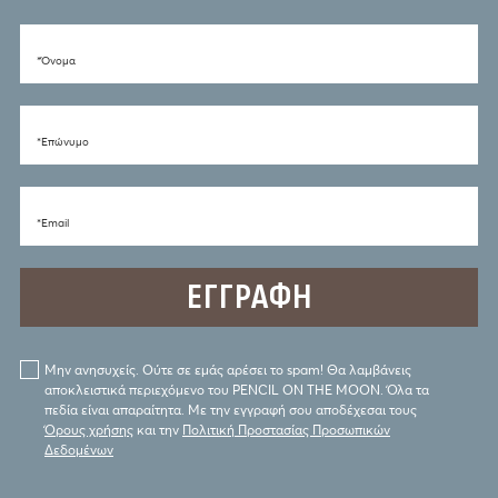
*Όνομα
*Eπώνυμο
*Email
Μην ανησυχείς. Ούτε σε εμάς αρέσει το spam! Θα λαμβάνεις
αποκλειστικά περιεχόμενο του PENCIL ON THE MOON. Όλα τα
πεδία είναι απαραίτητα. Με την εγγραφή σου αποδέχεσαι τους
Όρους χρήσης
και την
Πολιτική Προστασίας Προσωπικών
Δεδομένων