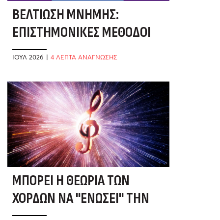
ΒΕΛΤΊΩΣΗ ΜΝΉΜΗΣ:
ΕΠΙΣΤΗΜΟΝΙΚΈΣ ΜΈΘΟΔΟΙ
ΓΙΑ ΔΥΝΑΤΌ ΜΥΑΛΌ
ΙΟΎΛ 2026
|
4 ΛΕΠΤΑ ΑΝΑΓΝΩΣΗΣ
ΜΠΟΡΕΊ Η ΘΕΩΡΊΑ ΤΩΝ
ΧΟΡΔΏΝ ΝΑ "ΕΝΏΣΕΙ" ΤΗΝ
ΕΠΙΣΤΉΜΗ;