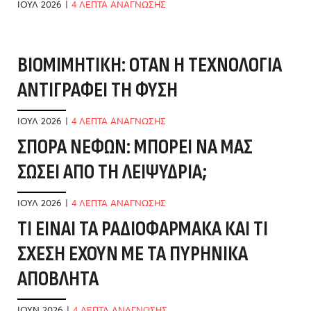
ΙΟΎΛ 2026
|
4 ΛΕΠΤΑ ΑΝΑΓΝΩΣΗΣ
ΒΙΟΜΙΜΗΤΙΚΉ: ΌΤΑΝ Η ΤΕΧΝΟΛΟΓΊΑ
Μ
ΑΝΤΙΓΡΆΦΕΙ ΤΗ ΦΎΣΗ
Ν
ΙΟΎΛ 2026
|
4 ΛΕΠΤΑ ΑΝΑΓΝΩΣΗΣ
ΙΟ
ΣΠΟΡΆ ΝΕΦΏΝ: ΜΠΟΡΕΊ ΝΑ ΜΑΣ
Ο
ΣΏΣΕΙ ΑΠΌ ΤΗ ΛΕΙΨΥΔΡΊΑ;
Ν
Ν
ΙΟΎΛ 2026
|
4 ΛΕΠΤΑ ΑΝΑΓΝΩΣΗΣ
ΤΙ ΕΊΝΑΙ ΤΑ ΡΑΔΙΟΦΆΡΜΑΚΑ ΚΑΙ ΤΙ
ΙΟ
ΣΧΈΣΗ ΈΧΟΥΝ ΜΕ ΤΑ ΠΥΡΗΝΙΚΆ
Γ
ΑΠΌΒΛΗΤΑ
Κ
ΙΟΎΝ 2026
|
4 ΛΕΠΤΑ ΑΝΑΓΝΩΣΗΣ
ΙΟ