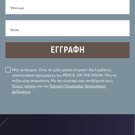
*Eπώνυμο
*Email
Μην ανησυχείς. Ούτε σε εμάς αρέσει το spam! Θα λαμβάνεις
αποκλειστικά περιεχόμενο του PENCIL ON THE MOON. Όλα τα
πεδία είναι απαραίτητα. Με την εγγραφή σου αποδέχεσαι τους
Όρους χρήσης
και την
Πολιτική Προστασίας Προσωπικών
Δεδομένων