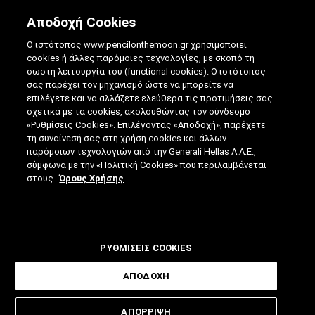
Αποδοχή Cookies
Ο ιστότοπος www.pencilonthemoon.gr χρησιμοποιεί
cookies ή άλλες παρόμοιες τεχνολογίες, με σκοπό τη
σωστή λειτουργία του (functional cookies). Ο ιστότοπος
σας παρέχει τον μηχανισμό ώστε να μπορείτε να
επιλέγετε και να αλλάζετε ελεύθερα τις προτιμήσεις σας
ΑΝΤΊΟ ΣΦΡΆΓΙΣΜΑ: ΣΤΟ ΠΡΟΣΕΧΈΣ
σχετικά με τα cookies, ακολουθώντας τον σύνδεσμο
«Ρυθμίσεις Cookies». Επιλέγοντας «Αποδοχή», παρέχετε
ΜΈΛΛΟΝ ΤΑ ΔΌΝΤΙΑ ΘΑ ΑΝΑΓΕΝΝΙΟΎΝΤΑΙ
τη συναίνεσή σας στη χρήση cookies και άλλων
παρόμοιων τεχνολογιών από την Generali Hellas A.A.E.,
17.10.2023
|
4 ΛΕΠΤΑ ΑΝΑΓΝΩΣΗΣ
|
σύμφωνα με την «Πολιτική Cookies» που περιλαμβάνεται
ΑΠΟ: ΒΊΚΥ ΤΣΟΎΡΤΟΥ
στους
Όρους Χρήσης
ΡΥΘΜΙΣΕΙΣ COOKIES
ΑΠΟΔΟΧΗ
Ένα μέλλον χωρίς πολλές «επίπονες»
ΑΠΟΡΡΙΨΗ